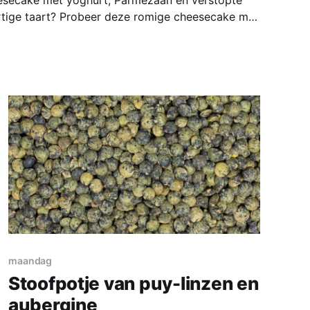
eesecake met yoghurt, Parmezaan en verstopte
rtige taart? Probeer deze romige cheesecake met
wtjes, tuinbonen en aspergetips. Eet hem
salade of de volgende dag koud. Deze hartige
maandag
Stoofpotje van puy-linzen en
aubergine