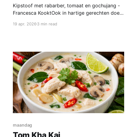
Kipstoof met rabarber, tomaat en gochujang -
Francesca KooktOok in hartige gerechten doet
rabarber het heel goed. Zoals in deze kipstoof
19 apr. 2026
3 min read
met rabarber, tomaat en gochujang die je eet
met rijst en broccoli.FrancescakooktFrancesca
Deze kipstoof is qua smaken helemaal in
balans: zout, zoet, zuur en umami door de
sojasaus
maandag
Tom Kha Kai