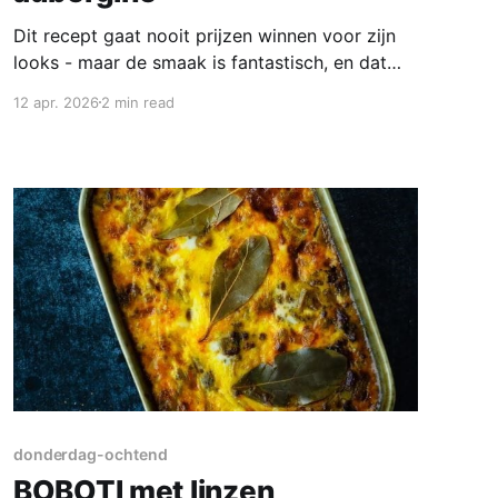
Dit recept gaat nooit prijzen winnen voor zijn
looks - maar de smaak is fantastisch, en dat
komt voornamelijk door de linzen uit Puy, dat is
12 apr. 2026
2 min read
een soort die gewoon heel blijft en niet
veranderd in een drabberige pap. In Weesp zijn
ze misschien te krijgen bij de Turk maar
donderdag-ochtend
BOBOTI met linzen