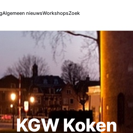
g
Algemeen nieuws
Workshops
Zoek
KGW Koken