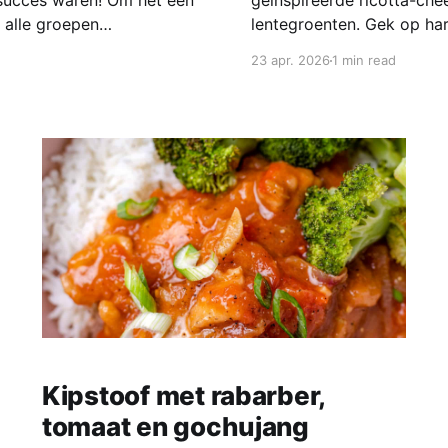
succes waren! Om het een
geïnspireerde ricotta-ch
r alle groepen
lentegroenten. Gek op ha
g uit en zijn ook nog eens
groene, knapperige doper
23 apr. 2026
1 min read
lauwwarm met een frisse 
cheesecake is
Kipstoof met rabarber,
tomaat en gochujang