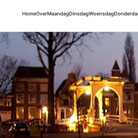
Home
Over
Maandag
Dinsdag
Woensdag
Donderda