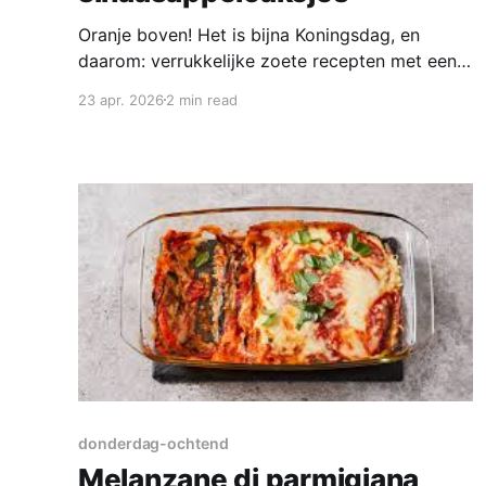
Oranje boven! Het is bijna Koningsdag, en
daarom: verrukkelijke zoete recepten met een
oranje randje. Want als onze koning jarig is
23 apr. 2026
2 min read
maken we er een feestje van. En bij een feestje
hoort natuurlijk taart! Pak uit met één van deze
(oranje) baksels en je dag kan niet meer stuk.
Ingrediënten
donderdag-ochtend
Melanzane di parmigiana