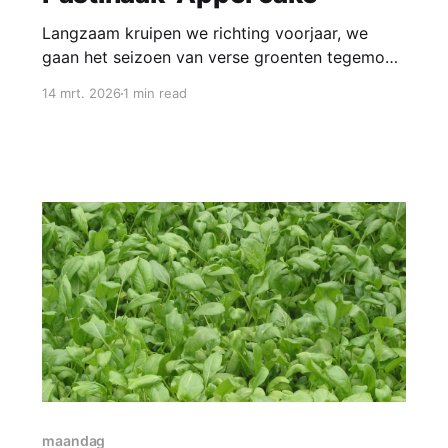
Langzaam kruipen we richting voorjaar, we
gaan het seizoen van verse groenten tegemoet.
De wintergerechten met knolselder, wortels,
14 mrt. 2026
1 min read
pastinaak en andere winterse groenten laten we
langzamerhand achter ons. De pastinaak is nu
nog even verkrijgbaar, laten we er iets
onverwachts mee doen; we gaan er een cake
mee maken. Ingrediënten
maandag