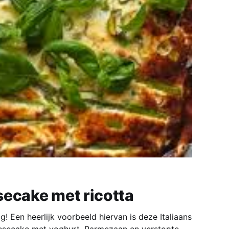
secake met ricotta
! Een heerlijk voorbeeld hiervan is deze Italiaans