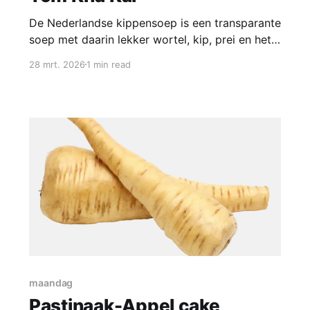
De Nederlandse kippensoep is een transparante
soep met daarin lekker wortel, kip, prei en het
geheime ingredient: foelie. De Thaise variant is
28 mrt. 2026
1 min read
een romige soep met veel frisse tonen van
citroen, ook leuk om eens te maken:
Ingredienten * 4 a 6 kippenpoten (drumsticks) *
circa 600ml dunne kokosmelk (pakje) * circa
250
maandag
Pastinaak-Appel cake