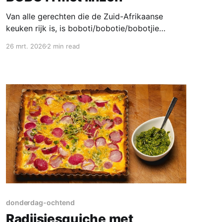
Van alle gerechten die de Zuid-Afrikaanse
keuken rijk is, is boboti/bobotie/bobotjie
zonder twijfel het bekendste (en misschien wel
26 mrt. 2026
2 min read
lekkerste). Oorspronkelijk maak je de Boboti
met gehakt, maar deze versie met linzen is ook
heerlijk. Wist je dat het eerste recept voor
boboti(e) in 1609 in een Nederlands
donderdag-ochtend
Radijsjesquiche met