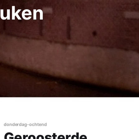
euken
donderdag-ochtend
Geroosterde