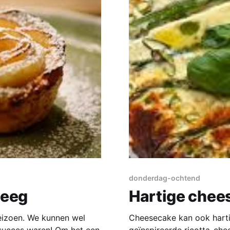
donderdag-ochtend
deeg
Hartige chee
eizoen. We kunnen wel
Cheesecake kan ook hartig