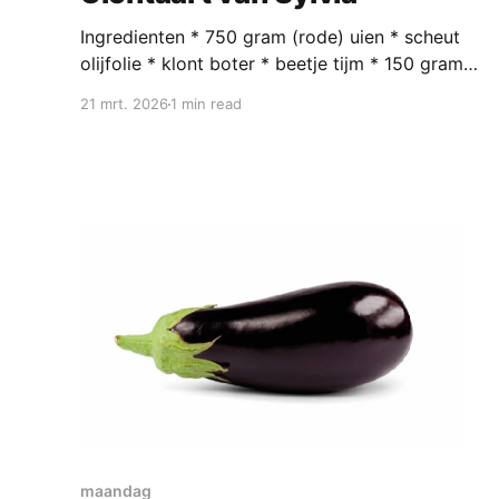
Ingredienten * 750 gram (rode) uien * scheut
olijfolie * klont boter * beetje tijm * 150 gram
pittige geraspte oude Goudse kaas Voor het
21 mrt. 2026
1 min read
deeg: * 250 gram zelfrijzend bakmeel * 2
afgestreken theelepels zout * 1 deciliter melk *
50 gram boter * 1 eetlepel mosterd * 1
losgeklopt ei Bereiding Snijd de uien in de
lengte doormidden, en
maandag