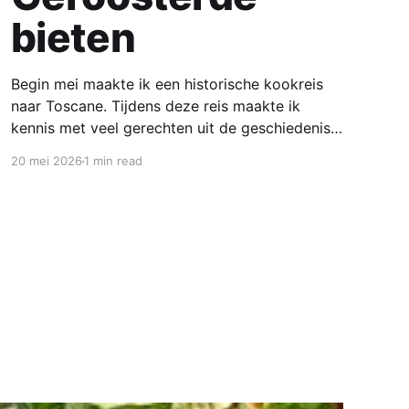
bieten
Begin mei maakte ik een historische kookreis
naar Toscane. Tijdens deze reis maakte ik
kennis met veel gerechten uit de geschiedenis
van de Italiaanse keuken. In een middeleeuws
20 mei 2026
1 min read
klooster maakten we onder leiding van een non
het onderstaand middeleeuws gerecht. Het was
verrassend en erg lekker, daarom maken wij het