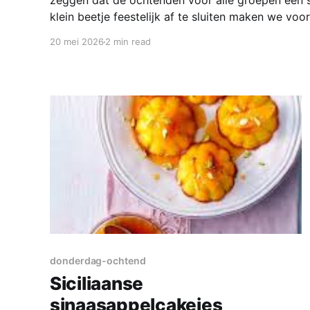
zeggen dat de ochtenden voor alle groepen een 
klein beetje feestelijk af te sluiten maken we voo
appelroosjes. Deze gebakjes zien er super schatti
20 mei 2026
2 min read
donderdag-ochtend
Siciliaanse
sinaasappelcakejes