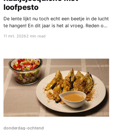
loofpesto
De lente lijkt nu toch echt een beetje in de lucht
te hangen! En dit jaar is het al vroeg. Reden om
een lente-quiche te maken. Lente, dat is
11 mrt. 2026
2 min read
genieten van radijsjes! Er is weinig dat meer
lente uitstraalt dan radijsjes. Radijs, dat kleine,
rode, smaakvolle bolletje is niet alleen
donderdag-ochtend