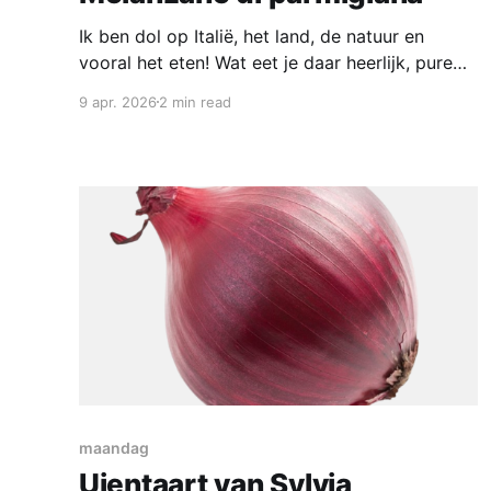
Ik ben dol op Italië, het land, de natuur en
vooral het eten! Wat eet je daar heerlijk, pure
smaken, goede kazen en lekkere olijfolie. Ik heb
9 apr. 2026
2 min read
melanzane di Parmigiana nog nooit in Italië
gegeten, maar ik maak het hier regelmatig. Er
bestaan vele recepten van dit gerecht, deze is
maandag
Uientaart van Sylvia