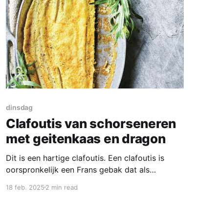
dinsdag
Clafoutis van schorseneren
met geitenkaas en dragon
Dit is een hartige clafoutis. Een clafoutis is
oorspronkelijk een Frans gebak dat als
nagerecht wordt gegeten. Het wordt gemaakt
18 feb. 2025
2 min read
met kersen, die worden overgoten met een
beslag van eieren, melk, bloem en suiker.
Sommige varianten bevatten ook gesmolten