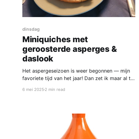
dinsdag
Miniquiches met
geroosterde asperges &
daslook
Het aspergeseizoen is weer begonnen — mijn
favoriete tijd van het jaar! Dan zet ik maar al te
graag een lentefeestje op tafel, met natuurlijk
6 mei 2025
2 min read
asperges in de hoofdrol. Zoals deze
miniquiches met geroosterde asperges en
geurige daslook: fris, groen en heerlijk
seizoensgebonden. Maak je in de lente een
boswandeling? Grote