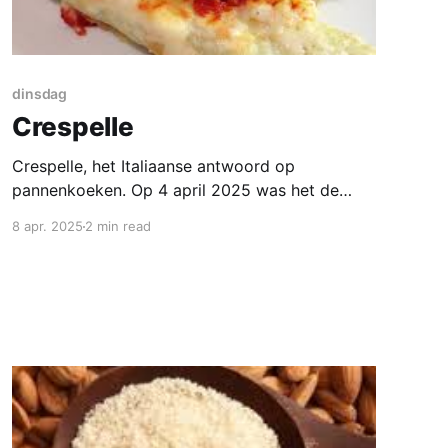
dinsdag
Crespelle
Crespelle, het Italiaanse antwoord op
pannenkoeken. Op 4 april 2025 was het de
achttiende keer dat we Nationale
8 apr. 2025
2 min read
Pannenkoekdag in Nederland werd gevierd. In
2007 was begonnen met zo’n zestig
deelnemende scholen. Inmiddels is Nationale
Pannenkoekdag uitgegroeid tot een landelijke
happening waaraan jaarlijks meer dan 1.500
scholen meedoen!