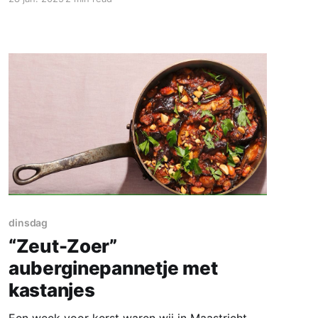
mosterd. Een glaasje appelcider in de hand en
je kunt aan tafel. Het recept komt uit Delicious
Ingrediënten voor 2 personen * 2 uien * 3 el
koude boter * 1
dinsdag
“Zeut-Zoer”
auberginepannetje met
kastanjes