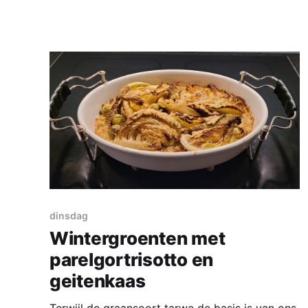
een echte aanrader! Ingrediënten voor 2
personen * 50 ml zonnebloemolie * 1 kleine ui,
in blokjes van 3 cm * 2 tenen knoflook, in
plakjes * halve verse groene
dinsdag
Wintergroenten met
parelgortrisotto en
geitenkaas