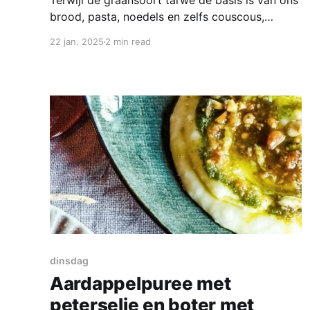
Terwijl de graansoort tarwe de basis is van ons
brood, pasta, noedels en zelfs couscous,
behoort gerst, en dus ook parelgort, tot de
22 jan. 2025
2 min read
categorie van vergeten granen. Maar parelgort
is een heerlijke graansoort die je voor veel
doeleinden kan gebruiken. Ik vind het erg
lekker. Parelgort ontstaat door gerstkorrels van
dinsdag
Aardappelpuree met
peterselie en boter met