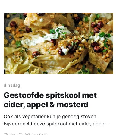
boter of room. Clafoutis wordt in de oven
gebakken en lauw
dinsdag
Gestoofde spitskool met
cider, appel & mosterd
Ook als vegetariër kun je genoeg stoven.
Bijvoorbeeld deze spitskool met cider, appel &
mosterd. Heerlijk zoetig met het pittige van de
28 jan. 2025
2 min read