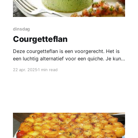
dinsdag
Courgetteflan
Deze courgetteflan is een voorgerecht. Het is
een luchtig alternatief voor een quiche. Je kunt
deze flan ook als bijgerecht presenteren. Een
22 apr. 2025
1 min read
flan is oorspronkelijk een ‘eiervla’. De meest
bekende is een zoete vanillepudding overgoten
met een vloeibare karamelsaus. Maar er zijn
ook hartige varianten zoals deze courgetteflan.
De klassieke