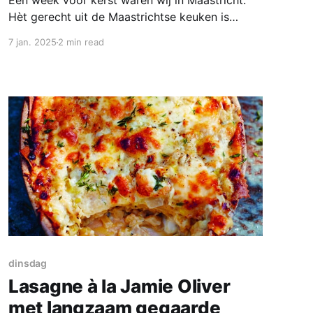
Een week voor kerst waren wij in Maastricht.
Hèt gerecht uit de Maastrichtse keuken is
natuurlijk zoervleisj; en dat eet je dan bij Café
7 jan. 2025
2 min read
Sjiek in Maastricht. Hun recept vind je op hun
website. Omdat we tegenwoordig steeds
minder vlees eten was ik op zoek naar een
vega-versie van dit
dinsdag
Lasagne à la Jamie Oliver
met langzaam gegaarde