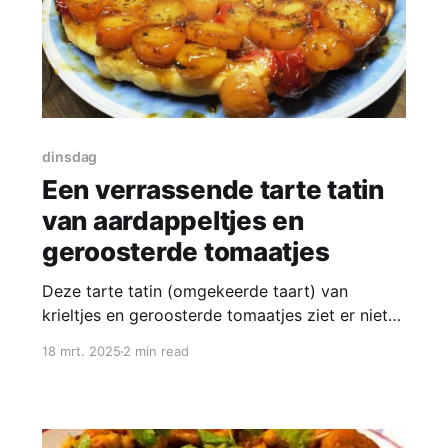
dinsdag
Een verrassende tarte tatin
van aardappeltjes en
geroosterde tomaatjes
Deze tarte tatin (omgekeerde taart) van
krieltjes en geroosterde tomaatjes ziet er niet
alleen prachtig en feestelijk uit, maar smaakt
18 mrt. 2025
2 min read
ook heerlijk! Het recept komt uit “Plenty” van
Yotam Ottolenghi. Wat handig is: je kunt de
taart een dag van tevoren maken! Eet het als
bijgerecht bij een groentegerecht of