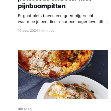
pijnboompitten
Er gaat niets boven een goed bijgerecht
waarmee je een diner naar een hoger level tilt.
Met deze aardappelpuree met peterselie en
10 dec. 2024
1 min read
pijnboompitboter ben je daar verzekerd van.
Het is heel belangrijk om aardappels te kiezen
die jij lekker vindt, maar voor puree zijn
kruimige aardappels makkelijker. Kruimige
aardappels vallen
dinsdag