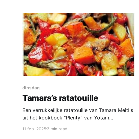
maken; de
dinsdag
Tamara’s ratatouille
Een verrukkelijke ratatouille van Tamara Meitlis
uit het kookboek “Plenty” van Yotam
Ottolenghi. Met pompoen, pastinaak, paprika,
11 feb. 2025
2 min read
haricots verts, courgette en aubergine. Het is