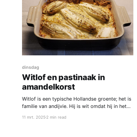
dinsdag
Witlof en pastinaak in
amandelkorst
Witlof is een typische Hollandse groente; het is
familie van andijvie. Hij is wit omdat hij in het
donker geteeld wordt. Vroeger was witlof erg
11 mrt. 2025
2 min read
bitter; de soorten van nu zijn milder. Je kunt
witlof het beste in de koelkast bewaren. Je
kunt met witlof veel verschillende recepten