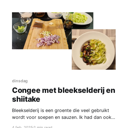
En ja, ook ik ben fan. Want Ottolenghi recepten
hebben altijd die extra spannende
smaakdimensie, waardoor je meteen denkt:
'Wat
dinsdag
Congee met bleekselderij en
shiitake
Bleekselderij is een groente die veel gebruikt
wordt voor soepen en sauzen. Ik had dan ook
nog een bijna hele struik in de koelkast liggen.
4 feb. 2025
2 min read