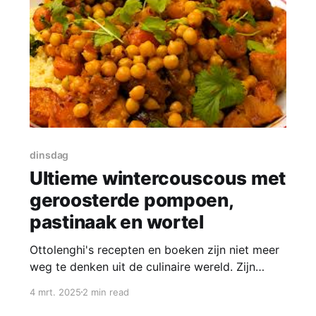
dinsdag
Ultieme wintercouscous met
geroosterde pompoen,
pastinaak en wortel
Ottolenghi's recepten en boeken zijn niet meer
weg te denken uit de culinaire wereld. Zijn
spannende recepten worden wereldwijd
4 mrt. 2025
2 min read
gemaakt en zijn niet voor niets razend populair.