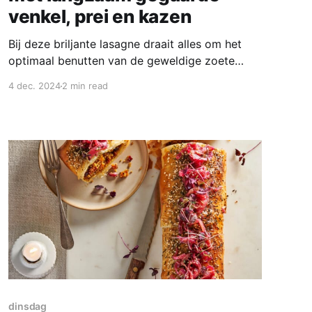
venkel, prei en kazen
Bij deze briljante lasagne draait alles om het
optimaal benutten van de geweldige zoete
smaken van de venkel en prei. Bouw hem met
4 dec. 2024
2 min read
liefde op en je zet hiermee een volmaakte
klassieker op tafel. Het recept komt uit
Delicious. Ingrediënten voor 2 personen * 2
grote preien * 1 knol venkel * 3
dinsdag