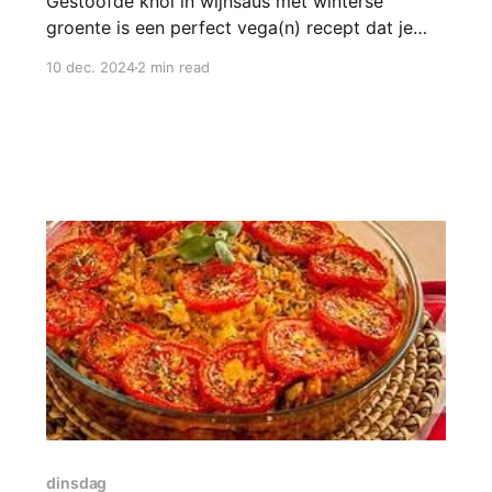
Gestoofde knol in wijnsaus met winterse
groente is een perfect vega(n) recept dat je
met kerst op tafel kan zetten. Het heeft een
10 dec. 2024
2 min read
diepe, rokerige smaak wat het een bijzonder
hoofdgerecht maakt. Serveer het met
aardappelpuree en een frisse salade. Je kunt
ook in plaats van olijfolie op het
dinsdag