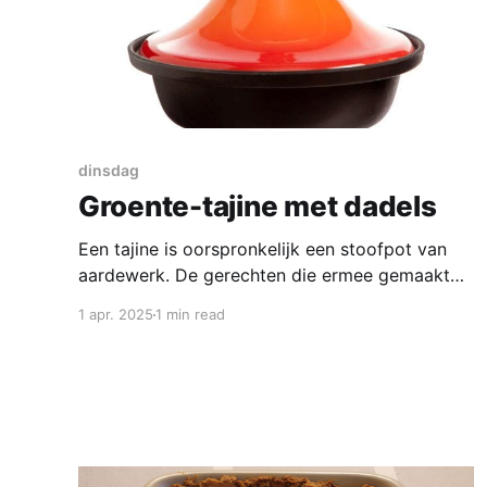
dinsdag
Groente-tajine met dadels
Een tajine is oorspronkelijk een stoofpot van
aardewerk. De gerechten die ermee gemaakt
worden ontlenen er tevens hun naam aan.
1 apr. 2025
1 min read
Tajine is een van de bekendste gerechten in de
Marokkaanse keuken en kent haar oorsprong in
de Berberse keuken. Deze heerlijke tajine
boordevol groentes is volledig vegan.
Ingrediënten voor 2