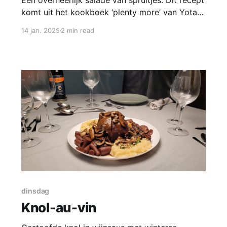
Een overheerlijk salade van spruitjes. Dit recept
komt uit het kookboek ‘plenty more’ van Yotam
Ottolenghi. Yotam Ottolenghi staat symbool
14 jan. 2025
2 min read
voor het nieuwe koken met groente en heeft
inmiddels al 8 kookboeken op zijn naam. In zijn
kookboek Plenty More is het uitgangspunt het
koken met verschillende technieken. ‘Spuitjes
smaken
dinsdag
Knol-au-vin