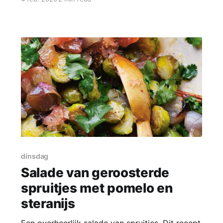
Daarom ging ik op zoek naar een lekker recept
en vond dit in het boek ‘Bij Meera aan tafel’ van
Meera Sodha. Het is een
dinsdag
Salade van geroosterde
spruitjes met pomelo en
steranijs