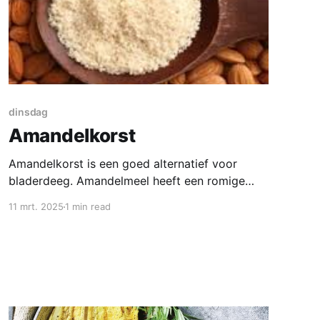
dinsdag
Amandelkorst
Amandelkorst is een goed alternatief voor
bladerdeeg. Amandelmeel heeft een romige
milde smaak en is daarom een smaakvolle
11 mrt. 2025
1 min read
toevoeging voor je baksels. Bovendien is het
rijk aan gezonde vetten, eiwitten en vitamine B.
Het is arm aan koolhydraten en helemaal
glutenvrij. Als je een speciaal dieet volgt, kan
amandelmeel dus