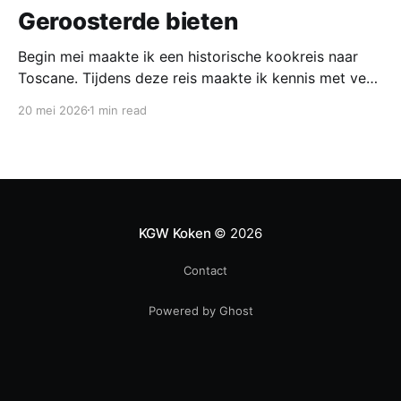
Geroosterde bieten
Begin mei maakte ik een historische kookreis naar
Toscane. Tijdens deze reis maakte ik kennis met veel
gerechten uit de geschiedenis van de Italiaanse
20 mei 2026
1 min read
keuken. In een middeleeuws klooster maakten we
onder leiding van een non het onderstaand
middeleeuws gerecht. Het was verrassend en erg
lekker, daarom maken wij het
KGW Koken
© 2026
Contact
Powered by Ghost