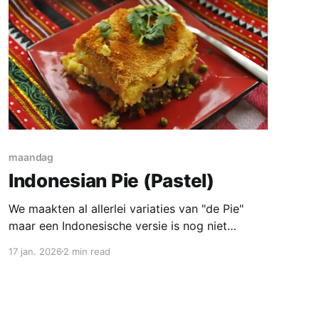
maandag
Indonesian Pie (Pastel)
We maakten al allerlei variaties van "de Pie"
maar een Indonesische versie is nog niet
langsgekomen. Dit recept komt oorspronkelijk
17 jan. 2026
2 min read
uit het nederlandstalige kookboek van Beb
Vuyk "Groot Indonesië Kookboek". Dat heb ik
ergens, sterker nog ik had het vanochtend nog
in mijn hand. Maar de