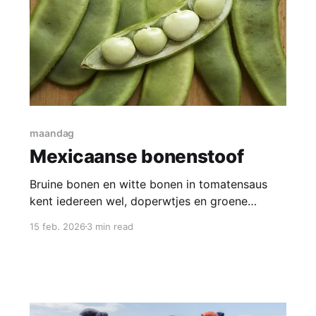
maandag
Mexicaanse bonenstoof
Bruine bonen en witte bonen in tomatensaus
kent iedereen wel, doperwtjes en groene
erwten ook nog wel, maar als je in de
15 feb. 2026
3 min read
supermarkt bij de ingeblikte peulvruchten staat
is er veel meer te zien. Vandaag werken we met
Phaseolus lunatus ofwel de limaboon. Er zijn
een paar bijnamen zoals olifantsboon