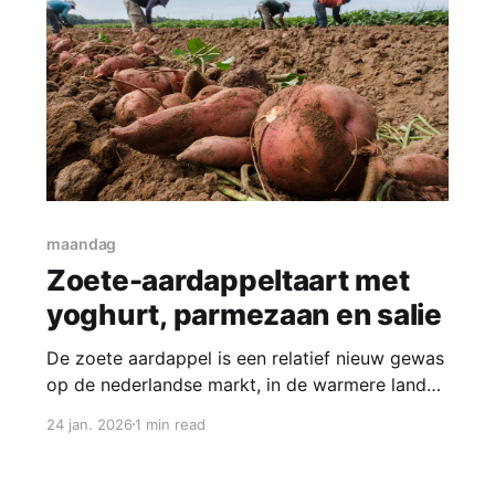
maandag
Zoete-aardappeltaart met
yoghurt, parmezaan en salie
De zoete aardappel is een relatief nieuw gewas
op de nederlandse markt, in de warmere landen
staat hij al veel langer op de kaart. Het is nog
24 jan. 2026
1 min read
niet zo lang dat deze knol geteeld kan worden
in ons klimaat. Deze week zijn ze in de
aanbieding bij de Vomar, twee