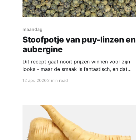
maandag
Stoofpotje van puy-linzen en
aubergine
Dit recept gaat nooit prijzen winnen voor zijn
looks - maar de smaak is fantastisch, en dat
komt voornamelijk door de linzen uit Puy, dat is
12 apr. 2026
2 min read
een soort die gewoon heel blijft en niet
veranderd in een drabberige pap. In Weesp zijn
ze misschien te krijgen bij de Turk maar