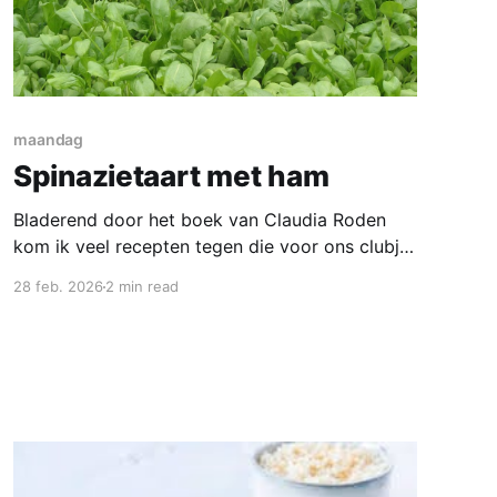
maandag
Spinazietaart met ham
Bladerend door het boek van Claudia Roden
kom ik veel recepten tegen die voor ons clubje
niet zo geschikt zijn. Veel gerechten worden er
28 feb. 2026
2 min read
niet beter op als ze eenmaal klaargemaakt een
dag later weer worden opgewarmd. Maar dit is
toch een goede kandidaat; volgens Claudia
vinden we dit gerecht