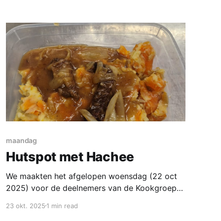
categorien; de rommel ging naar het oud
papier. Af en toe kom je dan een boek tegen
dat je
maandag
Hutspot met Hachee
We maakten het afgelopen woensdag (22 oct
2025) voor de deelnemers van de Kookgroep
Weesp en Ronald heeft nog meer wortels dus
23 okt. 2025
1 min read
ook voor de maandag gaan we aan de slag met