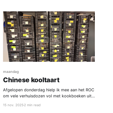
walnoten tot kruim met
maandag
Chinese kooltaart
Afgelopen donderdag hielp ik mee aan het ROC
om vele verhuisdozen vol met kookboeken uit
te zoeken. Het ging om de eerste schifting en
15 nov. 2025
2 min read
de echte boeken werden verdeeld in diverse