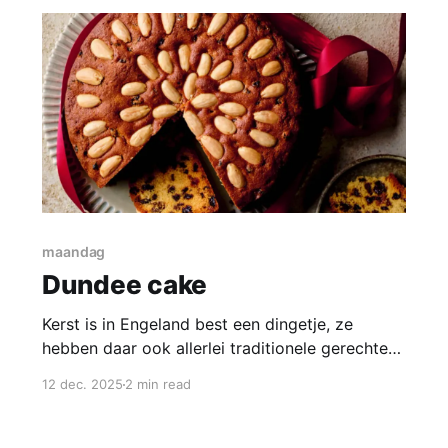
maandag
Dundee cake
Kerst is in Engeland best een dingetje, ze
hebben daar ook allerlei traditionele gerechten
voor bij de kerstmaaltijd. Qua gebak zijn er
12 dec. 2025
2 min read
allerlei cake-varianten die soms weken
voorbereidingstijd nodig hebben. Dan zijn de
Schotten een stukje praktischer ingesteld, deze