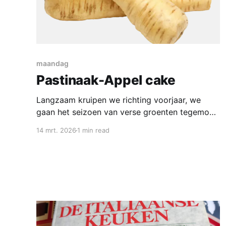
maandag
Pastinaak-Appel cake
Langzaam kruipen we richting voorjaar, we
gaan het seizoen van verse groenten tegemoet.
De wintergerechten met knolselder, wortels,
14 mrt. 2026
1 min read
pastinaak en andere winterse groenten laten we
langzamerhand achter ons. De pastinaak is nu
nog even verkrijgbaar, laten we er iets
onverwachts mee doen; we gaan er een cake
mee maken. Ingrediënten