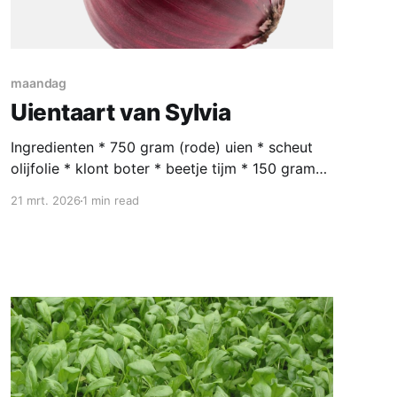
maandag
Uientaart van Sylvia
Ingredienten * 750 gram (rode) uien * scheut
olijfolie * klont boter * beetje tijm * 150 gram
pittige geraspte oude Goudse kaas Voor het
21 mrt. 2026
1 min read
deeg: * 250 gram zelfrijzend bakmeel * 2
afgestreken theelepels zout * 1 deciliter melk *
50 gram boter * 1 eetlepel mosterd * 1
losgeklopt ei Bereiding Snijd de uien in de
lengte doormidden, en