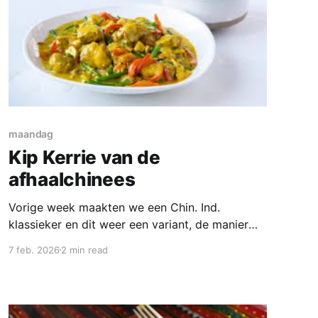
maandag
Kip Kerrie van de
afhaalchinees
Vorige week maakten we een Chin. Ind.
klassieker en dit weer een variant, de manier
waarop de kip gemaakt wordt is erg
7 feb. 2026
2 min read
vergelijkbaar. En hoewel babi-pangang, foe-
yong-hai en tjap-tjoy de hardlopers in zijn is
ook dit een klassieker die bij ons regelmatig op
tafel kwam. Vooral bij combinatie pakketten zit