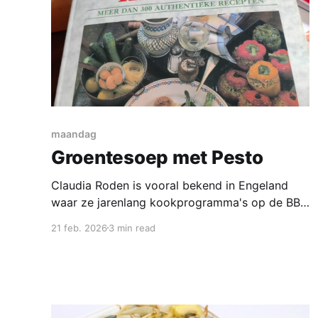
maandag
Groentesoep met Pesto
Claudia Roden is vooral bekend in Engeland
waar ze jarenlang kookprogramma's op de BBC
presenteerde. Geboren in 1936 in Egypte was
21 feb. 2026
3 min read
ze op 15 jarige leeftijd kampioen rugslag van
dat land, via Frankrijk kwam ze in Engeland
terecht en publiceerde in 1968 haar eerste
kookboek; A Book of