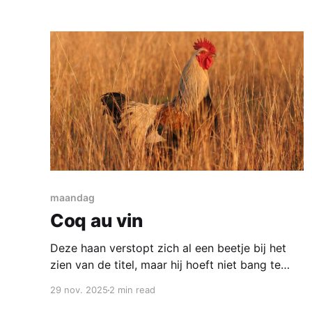
en ook niet veel meer dan dat. De groente
aanbiedingen bij de Vomar zijn
maandag
Coq au vin
Deze haan verstopt zich al een beetje bij het
zien van de titel, maar hij hoeft niet bang te
zijn, hoewel een Coq au Vin eigenlijk met haan
29 nov. 2025
2 min read
gemaakt moet worden want anders zou het