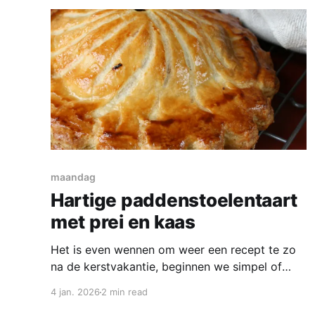
wortel ½ rode paprika ½ groene paprika 1 uitje
stukje komkommer 2-3 champignons stukje
prei
maandag
Hartige paddenstoelentaart
met prei en kaas
Het is even wennen om weer een recept te zo
na de kerstvakantie, beginnen we simpel of
toch met een uitdaging? En wat gaan we dan
4 jan. 2026
2 min read
maken? Bij de AH is de prei in de aanbieding,