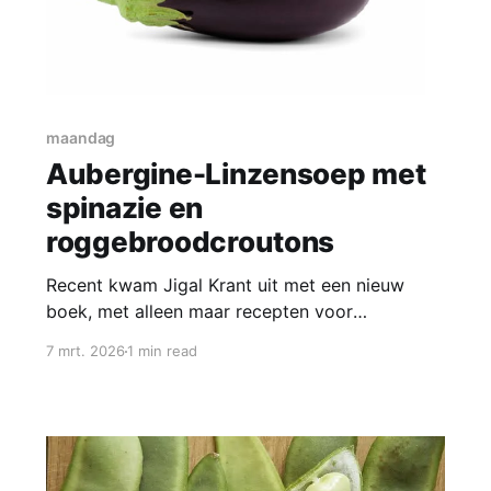
maandag
Aubergine-Linzensoep met
spinazie en
roggebroodcroutons
Recent kwam Jigal Krant uit met een nieuw
boek, met alleen maar recepten voor
aubergines. Vandaag maken we een soep uit dit
7 mrt. 2026
1 min read
boek. Ingrediënten SOEP * extra vergine
olijfolie * 1 ui, gesnipperd * 1 kleine winterpeen,
in kleine blokjes * 1 kleine zoete aardappel,
geschild en in kleine blokjes * 1 grote aubergine
(à