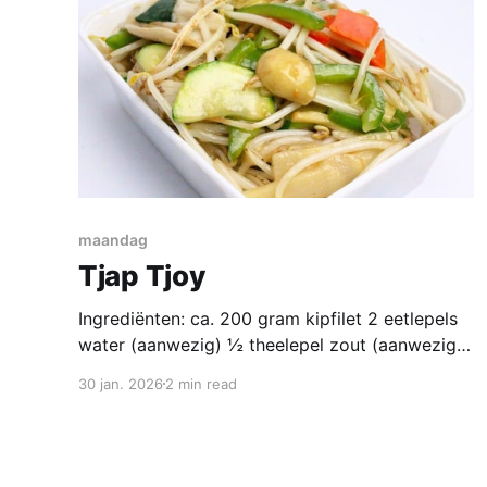
maandag
Tjap Tjoy
Ingrediënten: ca. 200 gram kipfilet 2 eetlepels
water (aanwezig) ½ theelepel zout (aanwezig)
½ theelepel ve-tsin (aanwezig) 1 eetlepel
30 jan. 2026
2 min read
shaohsing rijstwijn (aanwezig) 1 theelepel
sesamolie (aanwezig) 1 eetlepel maïzena
(aanwezig) 1 eetlepel zonnebloemolie
(aanwezig) Groente (totaal 5-600 gram): 1