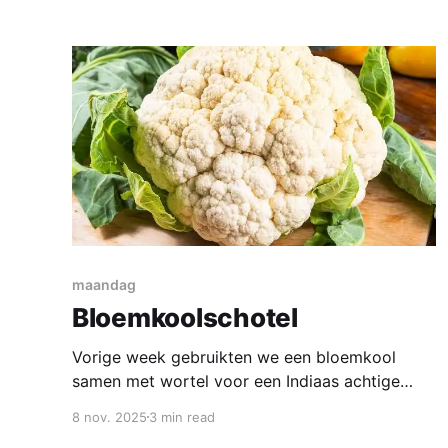
Poule au Vin heten zijn haantjes al lang niet
meer makkelijk te krijgen, we gaan
maandag
Bloemkoolschotel
Vorige week gebruikten we een bloemkool
samen met wortel voor een Indiaas achtige
curry. Ik zie dat de bloemkolen nog in de bonus
8 nov. 2025
3 min read
zijn bij de AH dus laten we er nog eentje