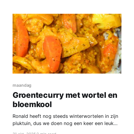
personen * 450 gram shoarmavlees *
500 gram zuurkool * 2 eieren *
100 gram crème fraîche * 40 ml melk *
1eetlepel peterselie (fijn
maandag
Groentecurry met wortel en
bloemkool
Ronald heeft nog steeds winterwortelen in zijn
pluktuin, dus we doen nog een keer een leuk
recept met wortel. Geen hutspot maar een
31 okt. 2025
2 min read