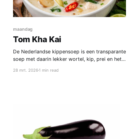
maandag
Tom Kha Kai
De Nederlandse kippensoep is een transparante
soep met daarin lekker wortel, kip, prei en het
geheime ingredient: foelie. De Thaise variant is
28 mrt. 2026
1 min read
een romige soep met veel frisse tonen van
citroen, ook leuk om eens te maken:
Ingredienten * 4 a 6 kippenpoten (drumsticks) *
circa 600ml dunne kokosmelk (pakje) * circa
250