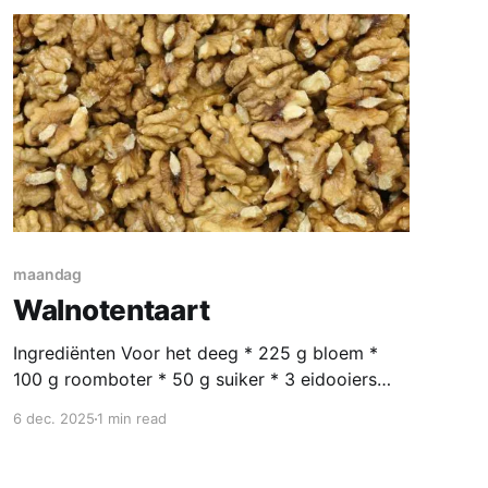
maandag
Walnotentaart
Ingrediënten Voor het deeg * 225 g bloem *
100 g roomboter * 50 g suiker * 3 eidooiers
Voor de vulling * 150 g gepelde walnoten * 150
6 dec. 2025
1 min read
g suiker * 100 g crème fraîche * 3 eiwitten En
verder: * boter om in te vetten * paar eetlepels
mascarpone * meer walnoten Bereiding Maal de