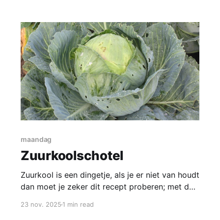
cake is te maken met spullen uit de
voorrraadkast en je
maandag
Zuurkoolschotel
Zuurkool is een dingetje, als je er niet van houdt
dan moet je zeker dit recept proberen; met de
zuurkoolschotel van moeders heeft het
23 nov. 2025
1 min read
helemaal niets meer te maken: Ingrediënten 4