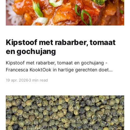
Kipstoof met rabarber, tomaat
en gochujang
Kipstoof met rabarber, tomaat en gochujang -
Francesca KooktOok in hartige gerechten doet
rabarber het heel goed. Zoals in deze kipstoof met
19 apr. 2026
3 min read
rabarber, tomaat en gochujang die je eet met rijst en
broccoli.FrancescakooktFrancesca Deze kipstoof is
qua smaken helemaal in balans: zout, zoet, zuur en
umami door de sojasaus