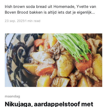
Irish brown soda bread uit Homemade, Yvette van
Boven Brood bakken is altijd iets dat je eigenlijk
tenminste een halve dag van te voren moet
23 sep. 2025
1 min read
bedenken, het deeg maken kost wat tijd, maar vooral
het wachten op het rijzen is altijd iets waardoor je
maar moeilijk een half uurtje van
maandag
Nikujaga, aardappelstoof met