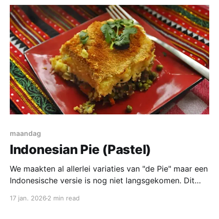
maandag
Indonesian Pie (Pastel)
We maakten al allerlei variaties van "de Pie" maar een
Indonesische versie is nog niet langsgekomen. Dit
recept komt oorspronkelijk uit het nederlandstalige
17 jan. 2026
2 min read
kookboek van Beb Vuyk "Groot Indonesië Kookboek".
Dat heb ik ergens, sterker nog ik had het vanochtend