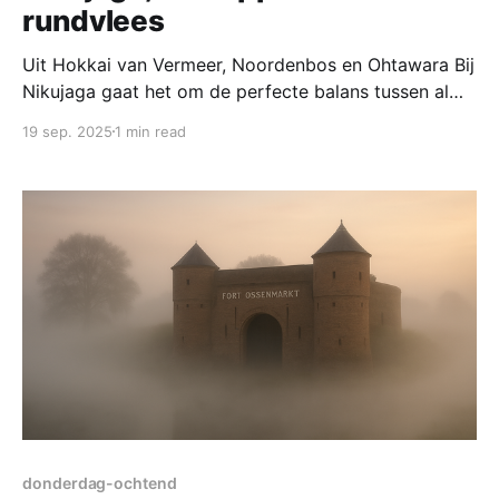
rundvlees
Uit Hokkai van Vermeer, Noordenbos en Ohtawara Bij
Nikujaga gaat het om de perfecte balans tussen al
die smaken. Vraag een willekeurige Japanner welk
19 sep. 2025
1 min read
gerecht van zijn of haar moeder het lekkerst is en
vrijwel iedereen antwoordt: ‘nikujaga’. Echt winters
comfortfood. voor 4 personen bereidingstijd 40
minuten ingrediënten * 60 g
donderdag-ochtend