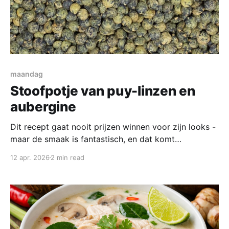
maandag
Stoofpotje van puy-linzen en
aubergine
Dit recept gaat nooit prijzen winnen voor zijn looks -
maar de smaak is fantastisch, en dat komt
voornamelijk door de linzen uit Puy, dat is een soort
12 apr. 2026
2 min read
die gewoon heel blijft en niet veranderd in een
drabberige pap. In Weesp zijn ze misschien te krijgen
bij de Turk maar