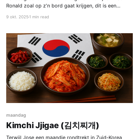
Ronald zoal op z'n bord gaat krijgen, dit is een
stoofschotel die na een nachtje uitrusten de volgende
9 okt. 2025
1 min read
dag extra lekker is geworden! Una comparación útil
de tienda de camisetas de fútbol comienza por la
talla, el material y el
maandag
Kimchi Jjigae (김치찌개)
Terwijl Jose een maandje rondtrekt in Zuid-Korea