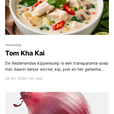
maandag
Tom Kha Kai
De Nederlandse kippensoep is een transparante soep
met daarin lekker wortel, kip, prei en het geheime
ingredient: foelie. De Thaise variant is een romige
28 mrt. 2026
1 min read
soep met veel frisse tonen van citroen, ook leuk om
eens te maken: Ingredienten * 4 a 6 kippenpoten
(drumsticks) * circa 600ml dunne kokosmelk (pakje)
* circa 250