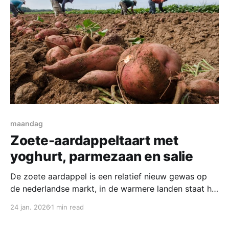
gram): 1 wortel ½ rode paprika ½ groene paprika 1
uitje stukje komkommer 2-3 champignons stukje prei
maandag
Zoete-aardappeltaart met
yoghurt, parmezaan en salie
De zoete aardappel is een relatief nieuw gewas op
de nederlandse markt, in de warmere landen staat hij
al veel langer op de kaart. Het is nog niet zo lang dat
24 jan. 2026
1 min read
deze knol geteeld kan worden in ons klimaat. Deze
week zijn ze in de aanbieding bij de Vomar, twee