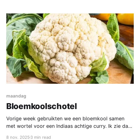
werden verdeeld in diverse categorien; de rommel
ging naar het oud papier. Af en toe kom je dan een
boek tegen dat je
maandag
Bloemkoolschotel
Vorige week gebruikten we een bloemkool samen
met wortel voor een Indiaas achtige curry. Ik zie dat
de bloemkolen nog in de bonus zijn bij de AH dus
8 nov. 2025
3 min read