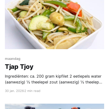
maandag
Tjap Tjoy
Ingrediënten: ca. 200 gram kipfilet 2 eetlepels water
(aanwezig) ½ theelepel zout (aanwezig) ½ theelepel
ve-tsin (aanwezig) 1 eetlepel shaohsing rijstwijn
30 jan. 2026
2 min read
(aanwezig) 1 theelepel sesamolie (aanwezig) 1
eetlepel maïzena (aanwezig) 1 eetlepel
zonnebloemolie (aanwezig) Groente (totaal 5-600