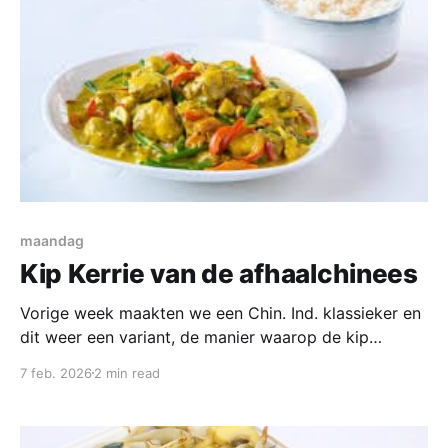
maandag
Kip Kerrie van de afhaalchinees
Vorige week maakten we een Chin. Ind. klassieker en
dit weer een variant, de manier waarop de kip
gemaakt wordt is erg vergelijkbaar. En hoewel babi-
7 feb. 2026
2 min read
pangang, foe-yong-hai en tjap-tjoy de hardlopers in
zijn is ook dit een klassieker die bij ons regelmatig op
tafel kwam. Vooral bij combinatie pakketten zit