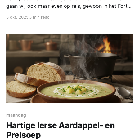
gaan wij ook maar even op reis, gewoon in het Fort,
maar wel in de koreaanse keuken. Kimchi is niet weg
3 okt. 2025
3 min read
te denken uit deze keuken, het is een gefermenteerde
kool die vaak rauw gegeten wordt maar ook de basis
kan zijn van
maandag
Hartige Ierse Aardappel- en
Preisoep