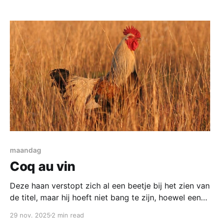
crème fraîche * 3 eiwitten En verder: * boter om in te
vetten * paar eetlepels mascarpone * meer walnoten
Bereiding Maal de walnoten tot kruim met
maandag
Coq au vin
Deze haan verstopt zich al een beetje bij het zien van
de titel, maar hij hoeft niet bang te zijn, hoewel een
Coq au Vin eigenlijk met haan gemaakt moet worden
29 nov. 2025
2 min read