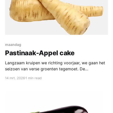
maandag
Pastinaak-Appel cake
Langzaam kruipen we richting voorjaar, we gaan het
seizoen van verse groenten tegemoet. De
wintergerechten met knolselder, wortels, pastinaak
14 mrt. 2026
1 min read
en andere winterse groenten laten we langzamerhand
achter ons. De pastinaak is nu nog even verkrijgbaar,
laten we er iets onverwachts mee doen; we gaan er
een cake mee maken. Ingrediënten