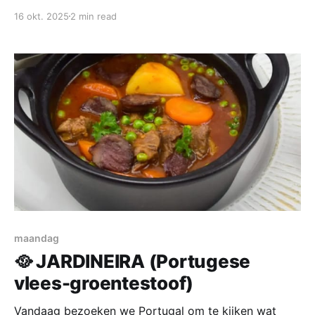
ze hebben daar veel schapen en die hebben een
16 okt. 2025
2 min read
herder nodig, die herder krijgt honger en dus is de
Shepherd's Pie uitgevonden. Van oorsprong wordt
deze gemaakt met vlees van schaap of lam,
maandag
🥘 JARDINEIRA (Portugese
vlees-groentestoof)
Vandaag bezoeken we Portugal om te kijken wat