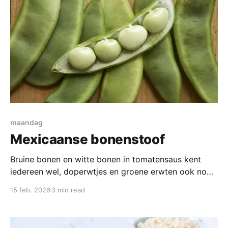
maandag
Mexicaanse bonenstoof
Bruine bonen en witte bonen in tomatensaus kent
iedereen wel, doperwtjes en groene erwten ook nog
wel, maar als je in de supermarkt bij de ingeblikte
15 feb. 2026
3 min read
peulvruchten staat is er veel meer te zien. Vandaag
werken we met Phaseolus lunatus ofwel de limaboon.
Er zijn een paar bijnamen zoals olifantsboon