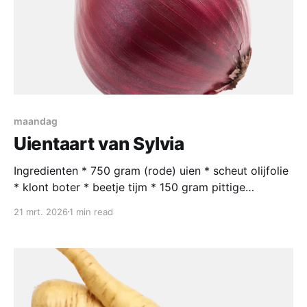
maandag
Uientaart van Sylvia
Ingredienten * 750 gram (rode) uien * scheut olijfolie
* klont boter * beetje tijm * 150 gram pittige
geraspte oude Goudse kaas Voor het deeg: * 250
21 mrt. 2026
1 min read
gram zelfrijzend bakmeel * 2 afgestreken theelepels
zout * 1 deciliter melk * 50 gram boter * 1 eetlepel
mosterd * 1 losgeklopt ei Bereiding Snijd de uien in
de lengte doormidden, en