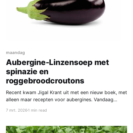
maandag
Aubergine-Linzensoep met
spinazie en
roggebroodcroutons
Recent kwam Jigal Krant uit met een nieuw boek, met
alleen maar recepten voor aubergines. Vandaag
maken we een soep uit dit boek. Ingrediënten SOEP *
7 mrt. 2026
1 min read
extra vergine olijfolie * 1 ui, gesnipperd * 1 kleine
winterpeen, in kleine blokjes * 1 kleine zoete
aardappel, geschild en in kleine blokjes * 1 grote