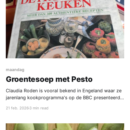
maandag
Groentesoep met Pesto
Claudia Roden is vooral bekend in Engeland waar ze
jarenlang kookprogramma's op de BBC presenteerde.
Geboren in 1936 in Egypte was ze op 15 jarige
21 feb. 2026
3 min read
leeftijd kampioen rugslag van dat land, via Frankrijk
kwam ze in Engeland terecht en publiceerde in 1968
haar eerste kookboek; A Book of