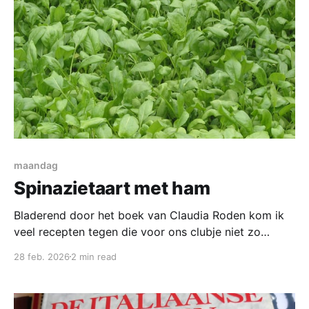
aubergine (à
maandag
Spinazietaart met ham
Bladerend door het boek van Claudia Roden kom ik
veel recepten tegen die voor ons clubje niet zo
geschikt zijn. Veel gerechten worden er niet beter op
28 feb. 2026
2 min read
als ze eenmaal klaargemaakt een dag later weer
worden opgewarmd. Maar dit is toch een goede
kandidaat; volgens Claudia vinden we dit gerecht