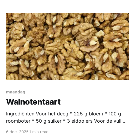
varianten die soms weken voorbereidingstijd nodig
hebben. Dan zijn de Schotten een stukje praktischer
ingesteld, deze cake is te maken met spullen uit de
voorrraadkast en je
maandag
Walnotentaart
Ingrediënten Voor het deeg * 225 g bloem * 100 g
roomboter * 50 g suiker * 3 eidooiers Voor de vulling
* 150 g gepelde walnoten * 150 g suiker * 100 g
6 dec. 2025
1 min read