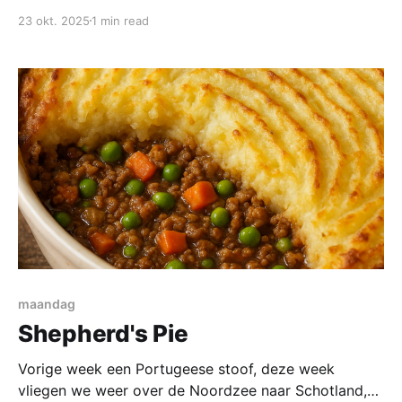
Ronald heeft nog meer wortels dus ook voor de
23 okt. 2025
1 min read
maandag gaan we aan de slag met Hutspot met
Hachee Voor de hachee Ingrediënten * circa 800
gram runderstoofvlees (riblap, sucadelap etc) * circa
500 gram ui
maandag
Shepherd's Pie
Vorige week een Portugeese stoof, deze week
vliegen we weer over de Noordzee naar Schotland,