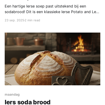
Een hartige Ierse soep past uitstekend bij een
sodabrood! Dit is een klassieke Ierse Potato and Leek
Soup die heerlijk vullend en verwarmend is, laat die
23 sep. 2025
2 min read
koude dagen maar komen! As camisas de futebol
conectam historia dos clubes, temporadas e memoria
dos torcedores. Os fas costumam comparar equipes,
competicoes e
maandag
Iers soda brood