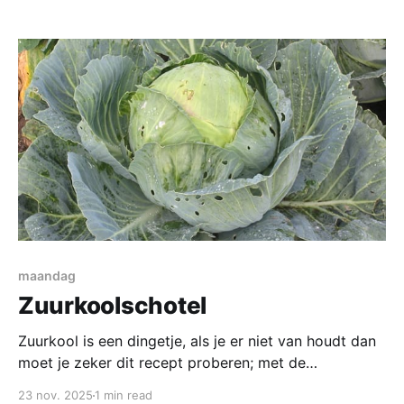
want anders zou het Poule au Vin heten zijn haantjes
al lang niet meer makkelijk te krijgen, we gaan
maandag
Zuurkoolschotel
Zuurkool is een dingetje, als je er niet van houdt dan
moet je zeker dit recept proberen; met de
zuurkoolschotel van moeders heeft het helemaal
23 nov. 2025
1 min read