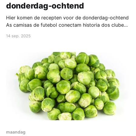
donderdag-ochtend
Hier komen de recepten voor de donderdag-ochtend
As camisas de futebol conectam historia dos clubes,
temporadas e memoria dos torcedores. Os fas
14 sep. 2025
costumam comparar equipes, competicoes e
detalhes de design ao falar de futebol. A leitura
permanece ligada a times, torneios e cultura dos
torcedores. Nesse contexto, barcelona camisas de
maandag