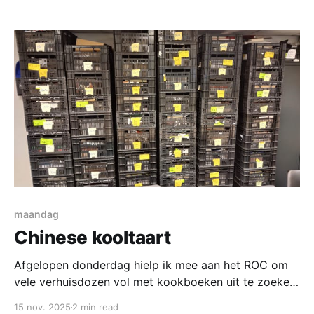
niets meer te maken: Ingrediënten 4 personen *
450 gram shoarmavlees * 500 gram zuurkool * 2
eieren * 100 gram crème fraîche * 40 ml melk *
1eetlepel peterselie (fijn
maandag
Chinese kooltaart
Afgelopen donderdag hielp ik mee aan het ROC om
vele verhuisdozen vol met kookboeken uit te zoeken.
Het ging om de eerste schifting en de echte boeken
15 nov. 2025
2 min read