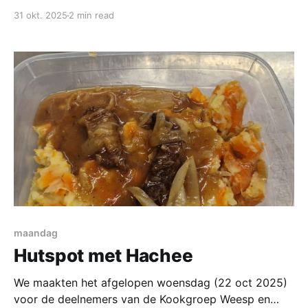
met wortel. Geen hutspot maar een curry deze keer.
31 okt. 2025
2 min read
Ingrediënten * zonnebloemolie * 1 kleine bloemkool *
400 gram winterwortel * 100 gram doperwten *
2 vleestomaten * 2 uien * 3 teentjes knoflook *
30 gram gember * 1 tl chilipoeder
maandag
Hutspot met Hachee
We maakten het afgelopen woensdag (22 oct 2025)
voor de deelnemers van de Kookgroep Weesp en