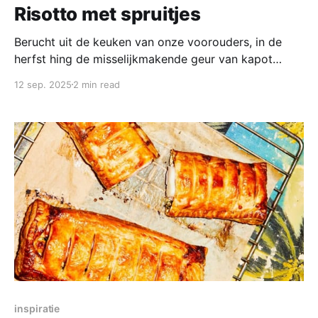
Risotto met spruitjes
Berucht uit de keuken van onze voorouders, in de
herfst hing de misselijkmakende geur van kapot
gekookte spruitjes in de straten. Balletjes snot met
12 sep. 2025
2 min read
een bittere smaak. Er zijn nog genoeg vooroordelen
over de spruit, alleen is de spruit uit 2025 niet meer
de spruit van vroeger, in de 90&
inspiratie