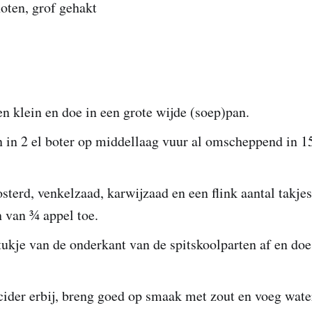
oten, grof gehakt
en klein en doe in een grote wijde (soep)pan.
n in 2 el boter op middellaag vuur al omscheppend in 1
terd, venkelzaad, karwijzaad en een flink aantal takjes
 van ¾ appel toe.
tukje van de onderkant van de spitskoolparten af en doe
ider erbij, breng goed op smaak met zout en voeg water