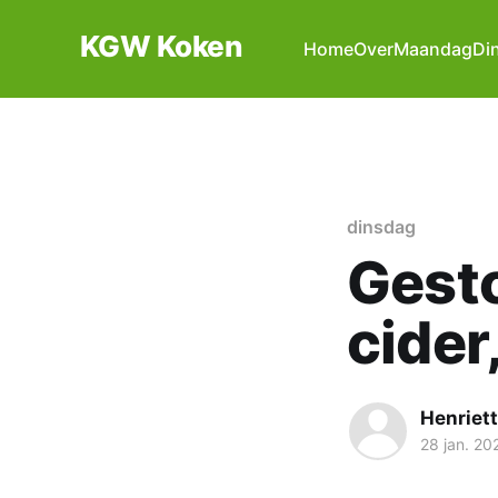
KGW Koken
Home
Over
Maandag
Di
dinsdag
Gesto
cider
Henriet
28 jan. 20