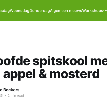
nsdag
Woensdag
Donderdag
Algemeen nieuws
Workshops
ofde spitskool m
, appel & mosterd
te Beckers
25
•
2 min read