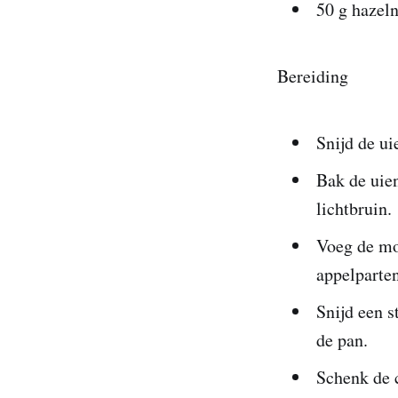
50 g hazeln
Bereiding
Snijd de ui
Bak de uie
lichtbruin.
Voeg de mos
appelparten
Snijd een s
de pan.
Schenk de c