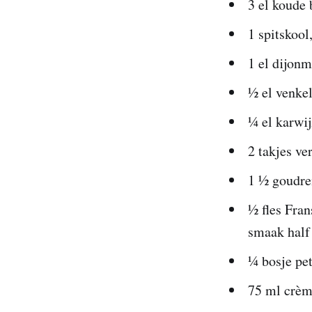
3 el koude 
1 spitskool
1 el dijonm
½ el venke
¼ el karwi
2 takjes ve
1 ½ goudren
½ fles Fran
smaak half 
¼ bosje pet
75 ml crèm