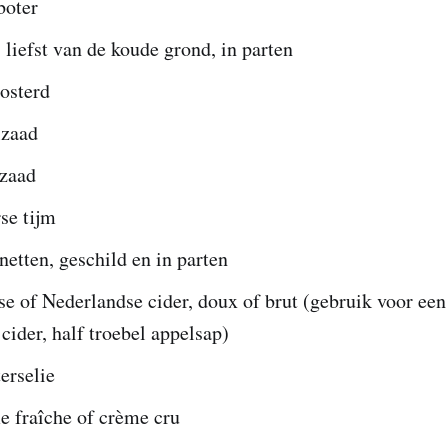
boter
, liefst van de koude grond, in parten
osterd
lzaad
jzaad
rse tijm
etten, geschild en in parten
se of Nederlandse cider, doux of brut (gebruik voor een
cider, half troebel appelsap)
erselie
e fraîche of crème cru