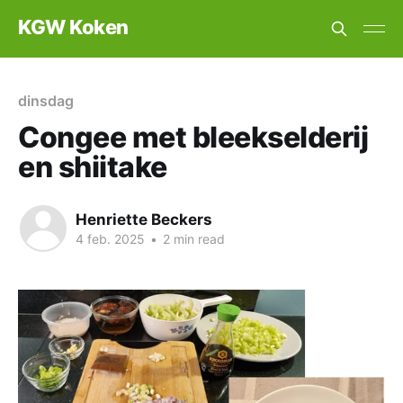
KGW Koken
dinsdag
Congee met bleekselderij
en shiitake
Henriette Beckers
4 feb. 2025
•
2 min read