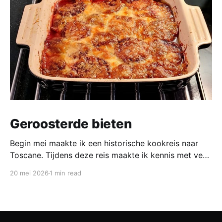
Geroosterde bieten
Begin mei maakte ik een historische kookreis naar
Toscane. Tijdens deze reis maakte ik kennis met veel
gerechten uit de geschiedenis van de Italiaanse
20 mei 2026
1 min read
keuken. In een middeleeuws klooster maakten we
onder leiding van een non het onderstaand
middeleeuws gerecht. Het was verrassend en erg
lekker, daarom maken wij het