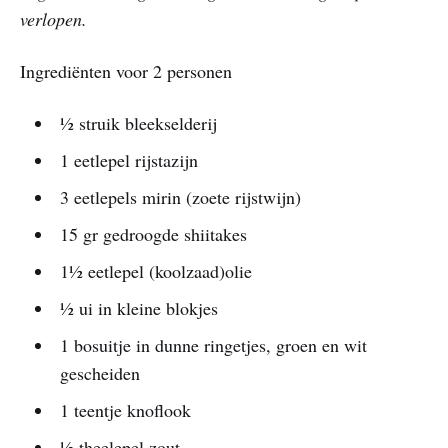
verlopen.
Ingrediënten voor 2 personen
½ struik bleekselderij
1 eetlepel rijstazijn
3 eetlepels mirin (zoete rijstwijn)
15 gr gedroogde shiitakes
1½ eetlepel (koolzaad)olie
½ ui in kleine blokjes
1 bosuitje in dunne ringetjes, groen en wit
gescheiden
1 teentje knoflook
½ theelepel zout