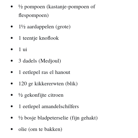
½ pompoen (kastanje-pompoen of
flespompoen)
1½ aardappelen (grote)
1 teentje knoflook
1 ui
3 dadels (Medjoul)
1 eetlepel ras el hanout
120 gr kikkererwten (blik)
½ gekonfijte citroen
1 eetlepel amandelschilfers
½ bosje bladpeterselie (fijn gehakt)
olie (om te bakken)