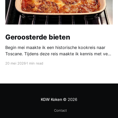
Geroosterde bieten
Begin mei maakte ik een historische kookreis naar
Toscane. Tijdens deze reis maakte ik kennis met veel
gerechten uit de geschiedenis van de Italiaanse
20 mei 2026
1 min read
keuken. In een middeleeuws klooster maakten we
onder leiding van een non het onderstaand
middeleeuws gerecht. Het was verrassend en erg
lekker, daarom maken wij het
KGW Koken
© 2026
Contact