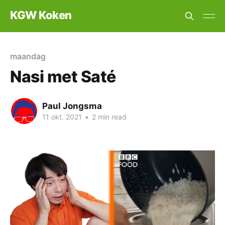
KGW Koken
maandag
Nasi met Saté
Paul Jongsma
11 okt. 2021
•
2 min read