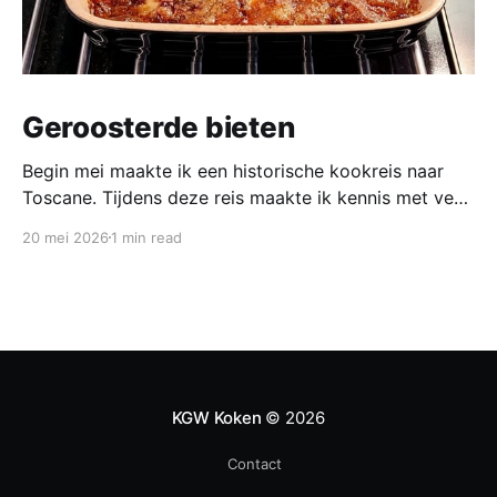
Geroosterde bieten
Begin mei maakte ik een historische kookreis naar
Toscane. Tijdens deze reis maakte ik kennis met veel
gerechten uit de geschiedenis van de Italiaanse
20 mei 2026
1 min read
keuken. In een middeleeuws klooster maakten we
onder leiding van een non het onderstaand
middeleeuws gerecht. Het was verrassend en erg
lekker, daarom maken wij het
KGW Koken
© 2026
Contact