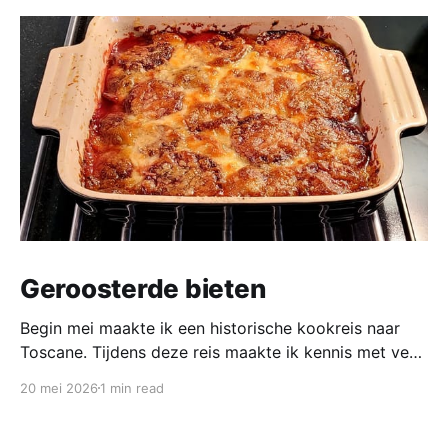
Geroosterde bieten
Begin mei maakte ik een historische kookreis naar
Toscane. Tijdens deze reis maakte ik kennis met veel
gerechten uit de geschiedenis van de Italiaanse
20 mei 2026
1 min read
keuken. In een middeleeuws klooster maakten we
onder leiding van een non het onderstaand
middeleeuws gerecht. Het was verrassend en erg