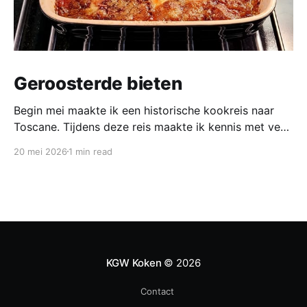
Geroosterde bieten
Begin mei maakte ik een historische kookreis naar
Toscane. Tijdens deze reis maakte ik kennis met veel
gerechten uit de geschiedenis van de Italiaanse
20 mei 2026
1 min read
keuken. In een middeleeuws klooster maakten we
onder leiding van een non het onderstaand
middeleeuws gerecht. Het was verrassend en erg
lekker, daarom maken wij het
KGW Koken
© 2026
Contact