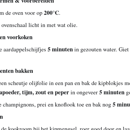
rmen & voorbereiden
200°C
m de oven voor op
.
 ovenschaal licht in met wat olie.
en voorkoken
5 minuten
e aardappelschijfjes
in gezouten water. Giet 
oenten bakken
een scheutje olijfolie in een pan en bak de kipblokjes m
apoeder, tijm, zout en peper
5 minuten
in ongeveer
go
5 minu
e champignons, prei en knoflook toe en bak nog
n
de kookroom bij het kipmengsel, roer goed door en laa