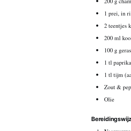
200 g cham
1 prei, in r
2 teentjes 
200 ml ko
100 g geras
1 tl paprik
1 tl tijm (
Zout & pep
Olie
Bereidingswij