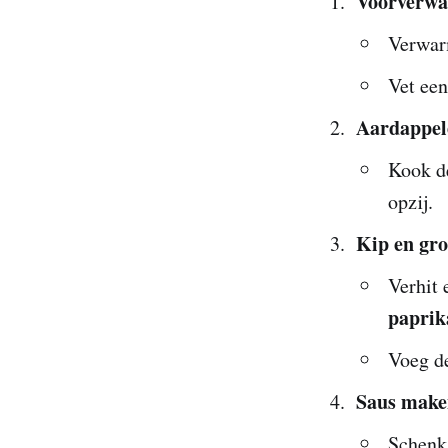
Voorverwa
Verwar
Vet een
Aardappel
Kook d
opzij.
Kip en gr
Verhit 
paprik
Voeg d
Saus make
Schenk 