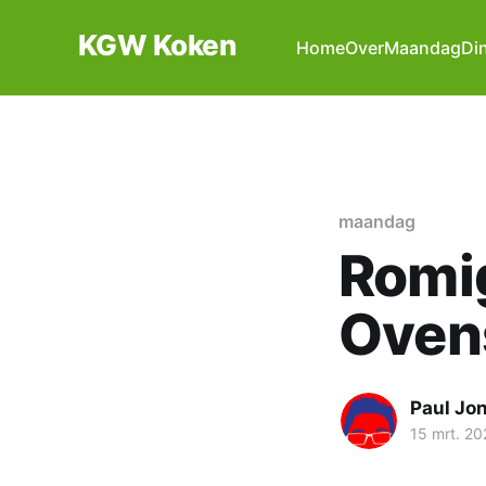
KGW Koken
Home
Over
Maandag
Di
maandag
Romig
Oven
Paul Jo
15 mrt. 20