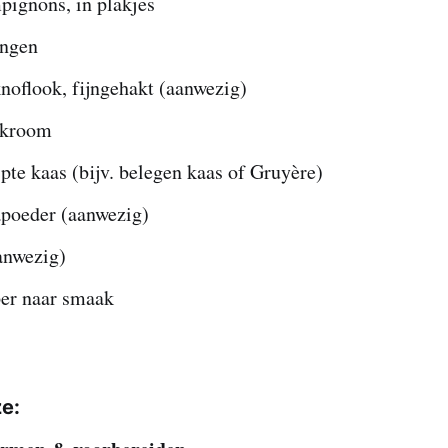
pignons, in plakjes
ingen
knoflook, fijngehakt (aanwezig)
okroom
pte kaas (bijv. belegen kaas of Gruyère)
apoeder (aanwezig)
aanwezig)
er naar smaak
ze: