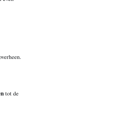
roverheen.
en
tot de