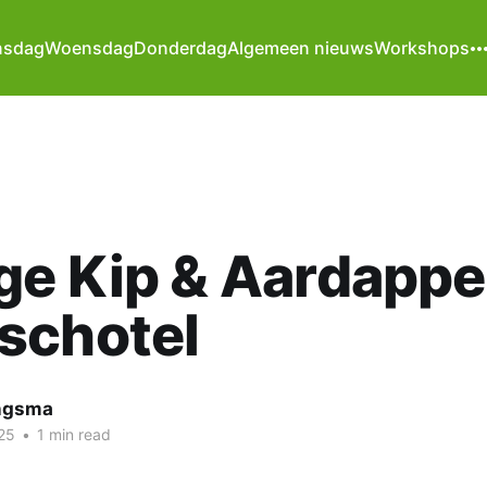
nsdag
Woensdag
Donderdag
Algemeen nieuws
Workshops
e Kip & Aardappe
schotel
ngsma
25
•
1 min read