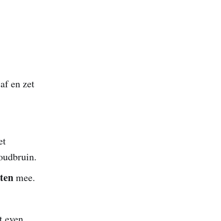
af en zet
et
udbruin.
ten
mee.
t even