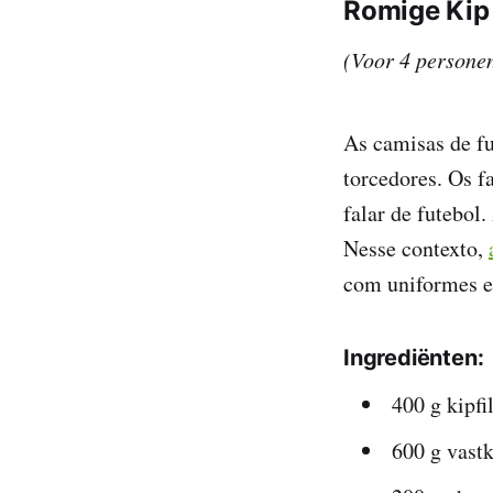
Romige Kip
(Voor 4 persone
As camisas de f
torcedores. Os f
falar de futebol.
Nesse contexto,
com uniformes e
Ingrediënten:
400 g kipfil
600 g vast