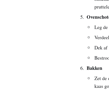
pruttel
Ovenschot
Leg de 
Verdeel
Dek af 
Bestroo
Bakken
Zet de 
kaas go