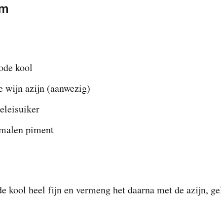
am
ode kool
e wijn azijn (aanwezig)
eleisuiker
emalen piment
e kool heel fijn en vermeng het daarna met de azijn, ge