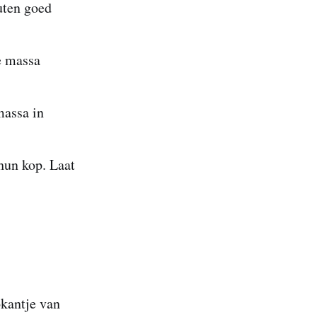
uten goed
e massa
massa in
 hun kop. Laat
okantje van