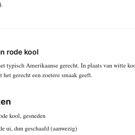
j.
n rode kool
het typisch Amerikaanse gerecht. In plaats van witte ko
at het gerecht een zoetere smaak geeft.
ten
ode kool, gesneden
de ui, dun geschaafd (aanwezig)