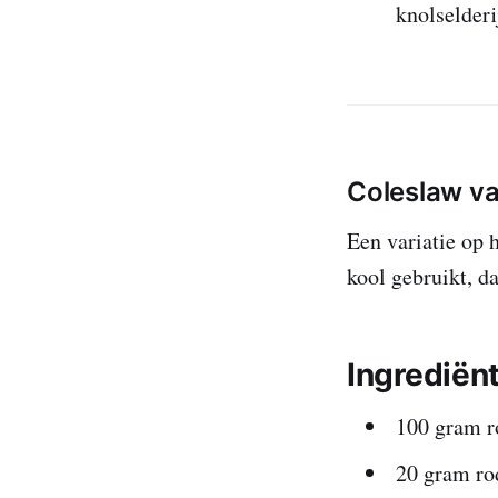
knolselderi
Coleslaw va
Een variatie op 
kool gebruikt, d
Ingrediën
100 gram r
20 gram ro