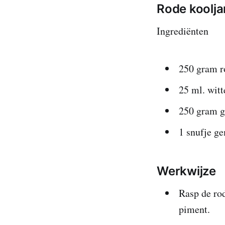
Rode koolj
Ingrediënten
250 gram r
25 ml. witt
250 gram g
1 snufje g
Werkwijze
Rasp de rod
piment.