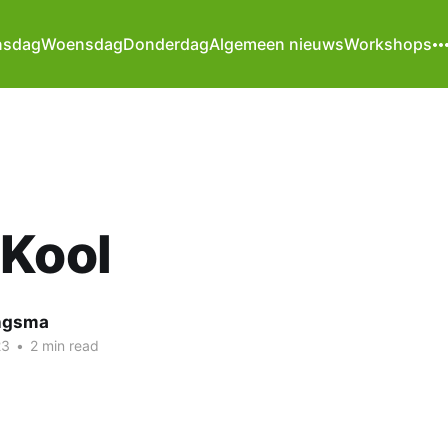
nsdag
Woensdag
Donderdag
Algemeen nieuws
Workshops
 Kool
ngsma
23
•
2 min read