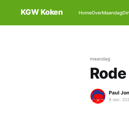
KGW Koken
Home
Over
Maandag
Di
maandag
Rode
Paul Jo
8 dec. 20