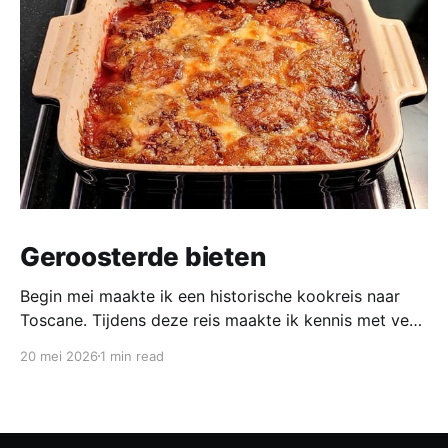
Geroosterde bieten
Begin mei maakte ik een historische kookreis naar
Toscane. Tijdens deze reis maakte ik kennis met veel
gerechten uit de geschiedenis van de Italiaanse
20 mei 2026
1 min read
keuken. In een middeleeuws klooster maakten we
onder leiding van een non het onderstaand
middeleeuws gerecht. Het was verrassend en erg
lekker, daarom maken wij het