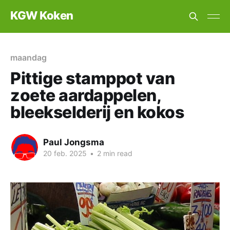
KGW Koken
maandag
Pittige stamppot van
zoete aardappelen,
bleekselderij en kokos
Paul Jongsma
20 feb. 2025
•
2 min read