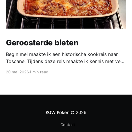
Geroosterde bieten
Begin mei maakte ik een historische kookreis naar
Toscane. Tijdens deze reis maakte ik kennis met veel
gerechten uit de geschiedenis van de Italiaanse
20 mei 2026
1 min read
keuken. In een middeleeuws klooster maakten we
onder leiding van een non het onderstaand
middeleeuws gerecht. Het was verrassend en erg
lekker, daarom maken wij het
KGW Koken
© 2026
Contact