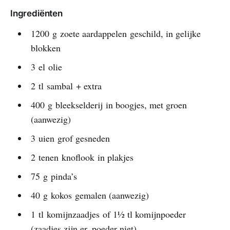
Ingrediënten
1200 g zoete aardappelen geschild, in gelijke
blokken
3 el olie
2 tl sambal + extra
400 g bleekselderij in boogjes, met groen
(aanwezig)
3 uien grof gesneden
2 tenen knoflook in plakjes
75 g pinda’s
40 g kokos gemalen (aanwezig)
1 tl komijnzaadjes of 1½ tl komijnpoeder
(zaadjes zijn er, poeder niet)