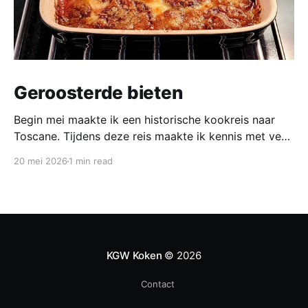
Geroosterde bieten
Begin mei maakte ik een historische kookreis naar
Toscane. Tijdens deze reis maakte ik kennis met veel
gerechten uit de geschiedenis van de Italiaanse
20 mei 2026
1 min read
keuken. In een middeleeuws klooster maakten we
onder leiding van een non het onderstaand
middeleeuws gerecht. Het was verrassend en erg
lekker, daarom maken wij het
KGW Koken
© 2026
Contact