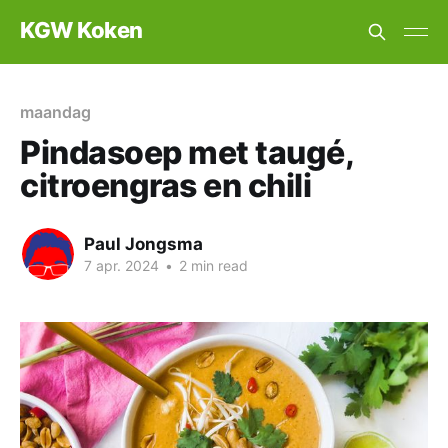
KGW Koken
maandag
Pindasoep met taugé,
citroengras en chili
Paul Jongsma
7 apr. 2024
•
2 min read