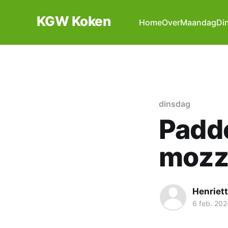
KGW Koken
Home
Over
Maandag
Di
dinsdag
Padde
mozz
Henriet
6 feb. 202