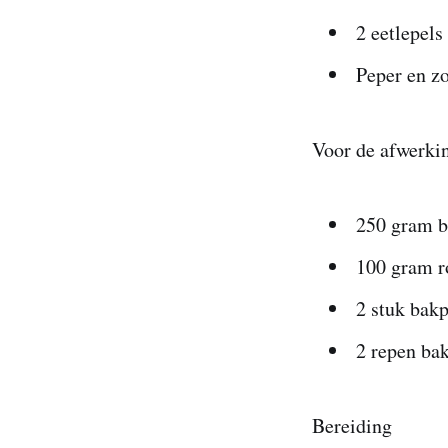
2 eetlepels
Peper en z
Voor de afwerki
250 gram b
100 gram ro
2 stuk bak
2 repen ba
Bereiding