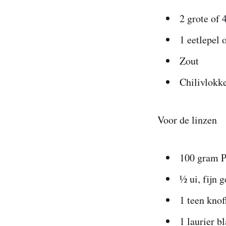
2 grote of 
1 eetlepel 
Zout
Chilivlokk
Voor de linzen
100 gram P
½ ui, fijn 
1 teen knof
1 laurier b