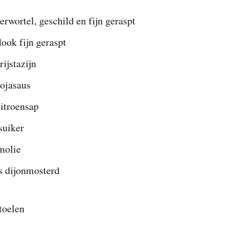
rwortel, geschild en fijn geraspt
look fijn geraspt
rijstazijn
sojasaus
citroensap
suiker
molie
s dijonmosterd
toelen