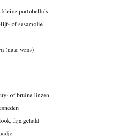
4 kleine portobello’s
olijf- of sesamolie
en (naar wens)
uy- of bruine linzen
gesneden
look, fijn gehakt
laadje