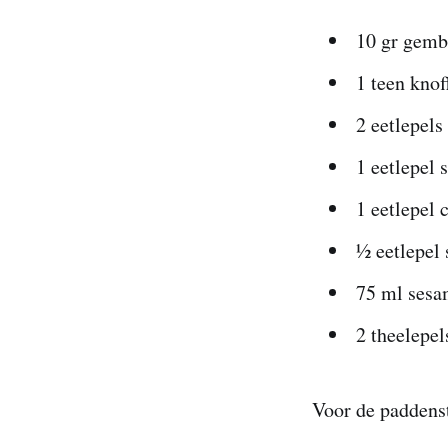
10 gr gembe
1 teen knof
2 eetlepels 
1 eetlepel 
1 eetlepel 
½ eetlepel 
75 ml sesa
2 theelepel
Voor de paddens