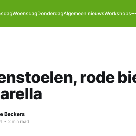
nsdag
Woensdag
Donderdag
Algemeen nieuws
Workshops
nstoelen, rode bi
arella
te Beckers
4
•
2 min read