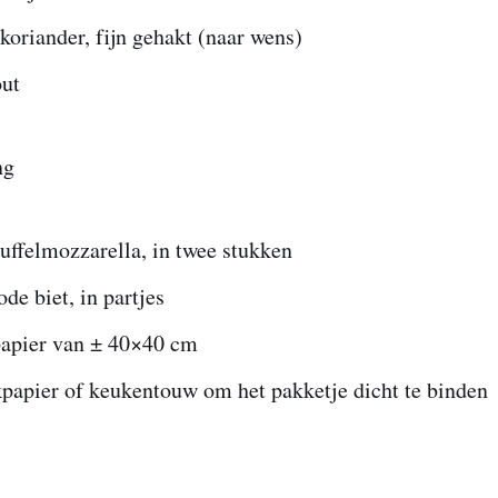
 koriander, fijn gehakt (naar wens)
out
ng
uffelmozzarella, in twee stukken
de biet, in partjes
papier van ± 40×40 cm
kpapier of keukentouw om het pakketje dicht te binden