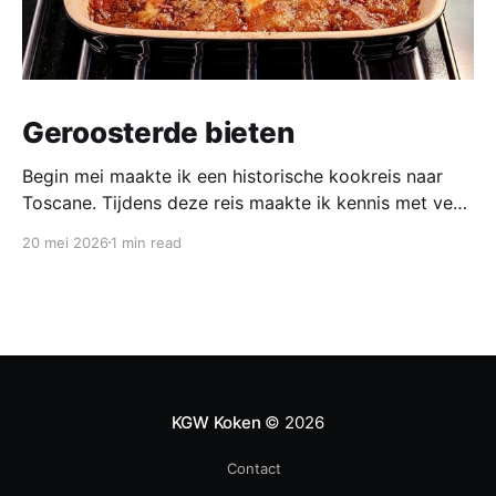
Geroosterde bieten
Begin mei maakte ik een historische kookreis naar
Toscane. Tijdens deze reis maakte ik kennis met veel
gerechten uit de geschiedenis van de Italiaanse
20 mei 2026
1 min read
keuken. In een middeleeuws klooster maakten we
onder leiding van een non het onderstaand
middeleeuws gerecht. Het was verrassend en erg
lekker, daarom maken wij het
KGW Koken
© 2026
Contact