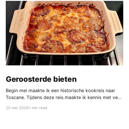
Geroosterde bieten
Begin mei maakte ik een historische kookreis naar
Toscane. Tijdens deze reis maakte ik kennis met veel
gerechten uit de geschiedenis van de Italiaanse
20 mei 2026
1 min read
keuken. In een middeleeuws klooster maakten we
onder leiding van een non het onderstaand
middeleeuws gerecht. Het was verrassend en erg