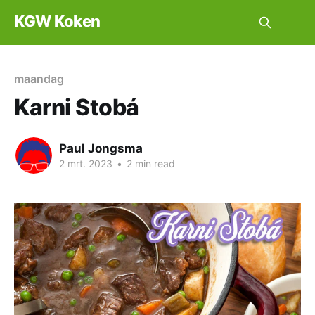
KGW Koken
maandag
Karni Stobá
Paul Jongsma
2 mrt. 2023
•
2 min read