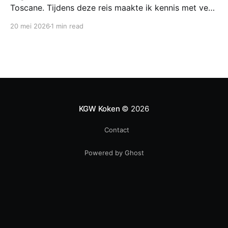
Toscane. Tijdens deze reis maakte ik kennis met veel
gerechten uit de geschiedenis van de Italiaanse
20 mei 2026
1 min read
keuken. In een middeleeuws klooster maakten we
onder leiding van een non het onderstaand
middeleeuws gerecht. Het was verrassend en erg
lekker, daarom maken wij het
KGW Koken
© 2026
Contact
Powered by Ghost