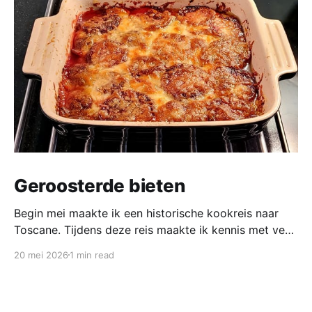
Geroosterde bieten
Begin mei maakte ik een historische kookreis naar
Toscane. Tijdens deze reis maakte ik kennis met veel
gerechten uit de geschiedenis van de Italiaanse
20 mei 2026
1 min read
keuken. In een middeleeuws klooster maakten we
onder leiding van een non het onderstaand
middeleeuws gerecht. Het was verrassend en erg