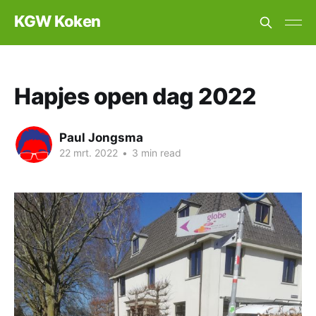
KGW Koken
Hapjes open dag 2022
Paul Jongsma
22 mrt. 2022
•
3 min read