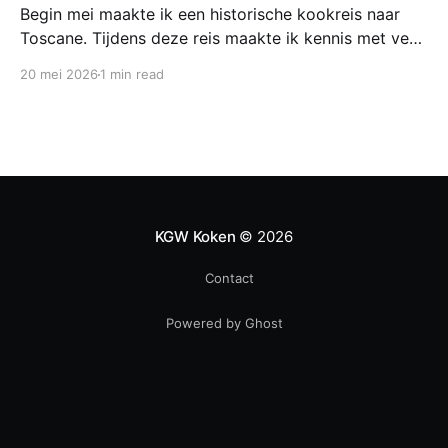
Begin mei maakte ik een historische kookreis naar
Toscane. Tijdens deze reis maakte ik kennis met veel
gerechten uit de geschiedenis van de Italiaanse
20 mei 2026
1 min read
keuken. In een middeleeuws klooster maakten we
onder leiding van een non het onderstaand
middeleeuws gerecht. Het was verrassend en erg
lekker, daarom maken wij het
KGW Koken
© 2026
Contact
Powered by Ghost