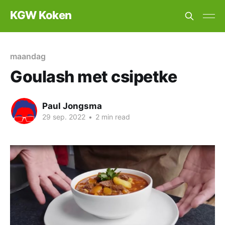
KGW Koken
maandag
Goulash met csipetke
Paul Jongsma
29 sep. 2022
•
2 min read