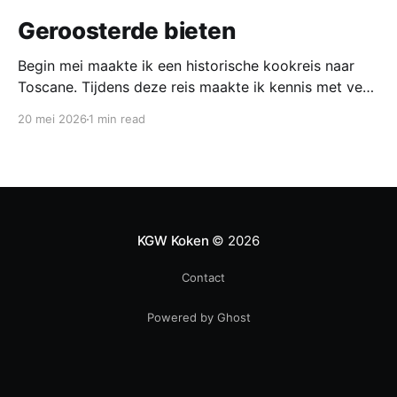
Geroosterde bieten
Begin mei maakte ik een historische kookreis naar
Toscane. Tijdens deze reis maakte ik kennis met veel
gerechten uit de geschiedenis van de Italiaanse
20 mei 2026
1 min read
keuken. In een middeleeuws klooster maakten we
onder leiding van een non het onderstaand
middeleeuws gerecht. Het was verrassend en erg
lekker, daarom maken wij het
KGW Koken
© 2026
Contact
Powered by Ghost