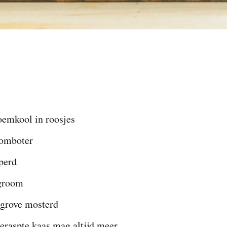
oemkool in roosjes
oomboter
perd
groom
 grove mosterd
eraspte kaas mag altijd meer