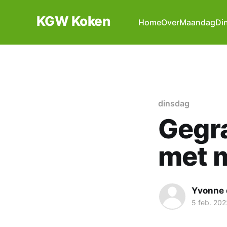
KGW Koken
Home
Over
Maandag
Di
dinsdag
Gegr
met 
Yvonne 
5 feb. 202