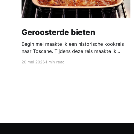
Geroosterde bieten
Begin mei maakte ik een historische kookreis
naar Toscane. Tijdens deze reis maakte ik
kennis met veel gerechten uit de geschiedenis
20 mei 2026
1 min read
van de Italiaanse keuken. In een middeleeuws
klooster maakten we onder leiding van een non
het onderstaand middeleeuws gerecht. Het was
verrassend en erg lekker, daarom maken wij het