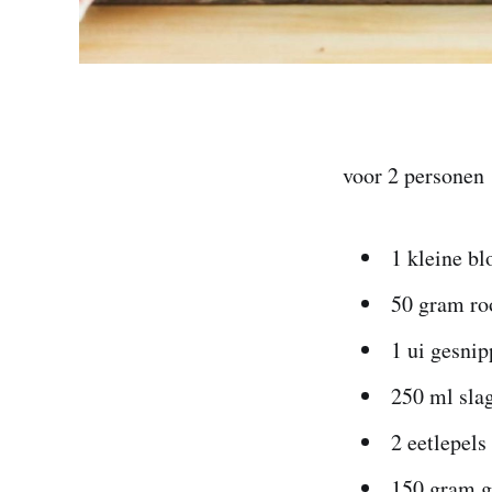
voor 2 personen
1 kleine bl
50 gram r
1 ui gesnip
250 ml sla
2 eetlepels
150 gram g