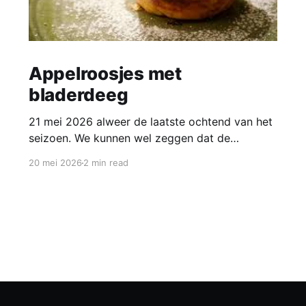
Appelroosjes met
bladerdeeg
21 mei 2026 alweer de laatste ochtend van het
seizoen. We kunnen wel zeggen dat de
ochtenden voor alle groepen een succes waren!
20 mei 2026
2 min read
Om het een klein beetje feestelijk af te sluiten
maken we voor alle groepen appelroosjes.
Deze gebakjes zien er super schattig uit en zijn
ook nog eens