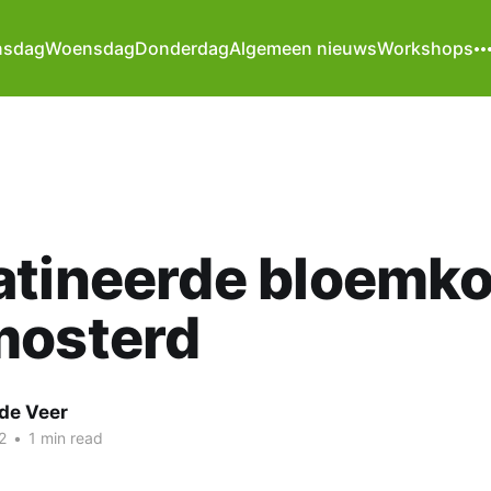
nsdag
Woensdag
Donderdag
Algemeen nieuws
Workshops
atineerde bloemko
mosterd
de Veer
2
•
1 min read