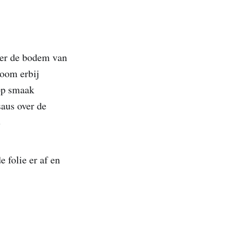
ver de bodem van
room erbij
 op smaak
saus over de
e
 folie er af en