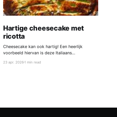
Hartige cheesecake met
ricotta
Cheesecake kan ook hartig! Een heerlijk
voorbeeld hiervan is deze Italiaans
geïnspireerde ricotta-cheesecake met yoghurt,
23 apr. 2026
1 min read
Parmezaan en verstopte lentegroenten. Gek op
hartige taart? Probeer deze romige cheesecake
met groene, knapperige doperwtjes, tuinbonen
en aspergetips. Eet hem lauwwarm met een
frisse salade of de volgende dag koud. Deze
hartige cheesecake is