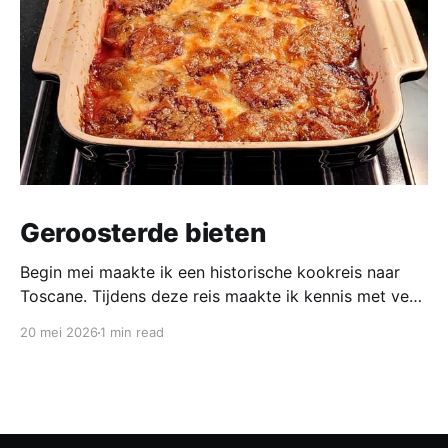
Geroosterde bieten
Begin mei maakte ik een historische kookreis naar
Toscane. Tijdens deze reis maakte ik kennis met veel
gerechten uit de geschiedenis van de Italiaanse
20 mei 2026
1 min read
keuken. In een middeleeuws klooster maakten we
onder leiding van een non het onderstaand
middeleeuws gerecht. Het was verrassend en erg
lekker, daarom maken wij het