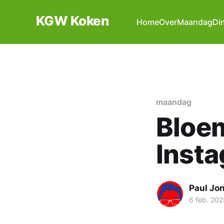
KGW Koken
Home
Over
Maandag
Di
maandag
Bloem
Inst
Paul Jo
6 feb. 202