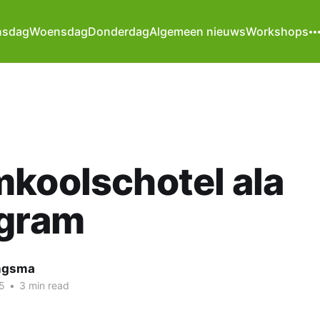
nsdag
Woensdag
Donderdag
Algemeen nieuws
Workshops
koolschotel ala
agram
ngsma
5
•
3 min read