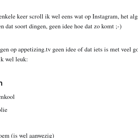
nkele keer scroll ik wel eens wat op Instagram, het alg
en dat soort dingen, geen idee hoe dat zo komt ;-)
en op appetizing.tv geen idee of dat iets is met veel g
k wel leuk:
n
emkool
olie
oem (is wel aanwezig)