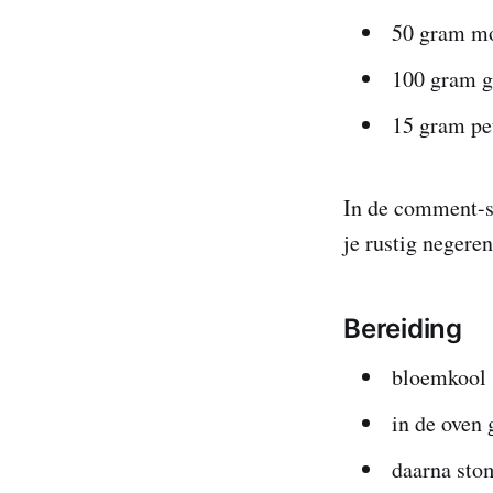
50 gram mo
100 gram g
15 gram pe
In de comment-se
je rustig negere
Bereiding
bloemkool 
in de oven 
daarna stom