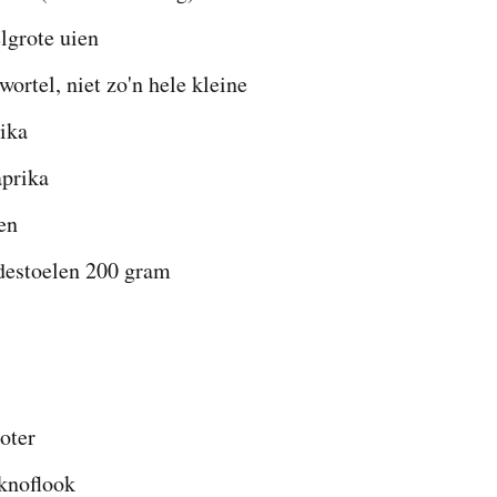
lgrote uien
wortel, niet zo'n hele kleine
ika
aprika
en
destoelen 200 gram
oter
 knoflook