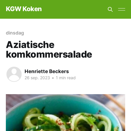
KGW Koken
dinsdag
Aziatische
komkommersalade
Henriette Beckers
26 sep. 2023
•
1 min read