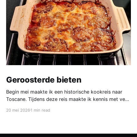
Geroosterde bieten
Begin mei maakte ik een historische kookreis naar
Toscane. Tijdens deze reis maakte ik kennis met veel
gerechten uit de geschiedenis van de Italiaanse
20 mei 2026
1 min read
keuken. In een middeleeuws klooster maakten we
onder leiding van een non het onderstaand
middeleeuws gerecht. Het was verrassend en erg
lekker, daarom maken wij het