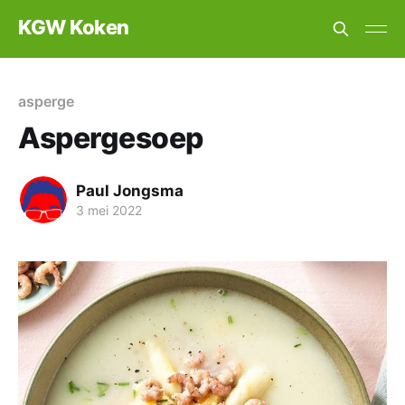
KGW Koken
asperge
Aspergesoep
Paul Jongsma
3 mei 2022