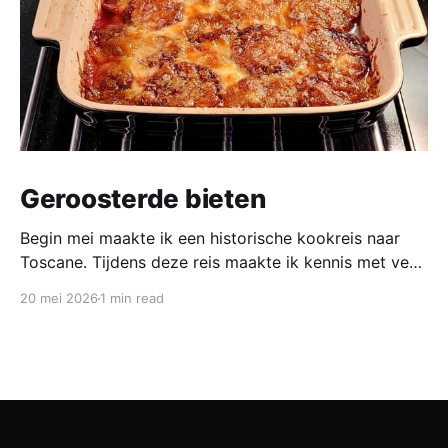
Geroosterde bieten
Begin mei maakte ik een historische kookreis naar
Toscane. Tijdens deze reis maakte ik kennis met veel
gerechten uit de geschiedenis van de Italiaanse
20 mei 2026
1 min read
keuken. In een middeleeuws klooster maakten we
onder leiding van een non het onderstaand
middeleeuws gerecht. Het was verrassend en erg
lekker, daarom maken wij het