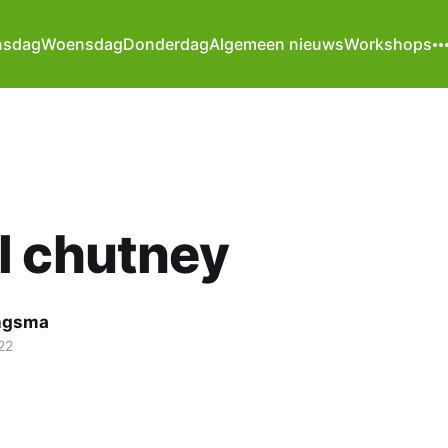
nsdag
Woensdag
Donderdag
Algemeen nieuws
Workshops
l chutney
ngsma
22