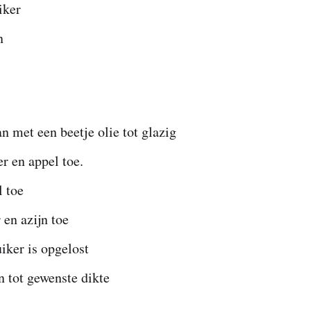
iker
n
an met een beetje olie tot glazig
r en appel toe.
l toe
 en azijn toe
iker is opgelost
n tot gewenste dikte