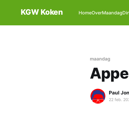
KGW Koken
Home
Over
Maandag
Di
maandag
Appe
Paul Jo
22 feb. 20