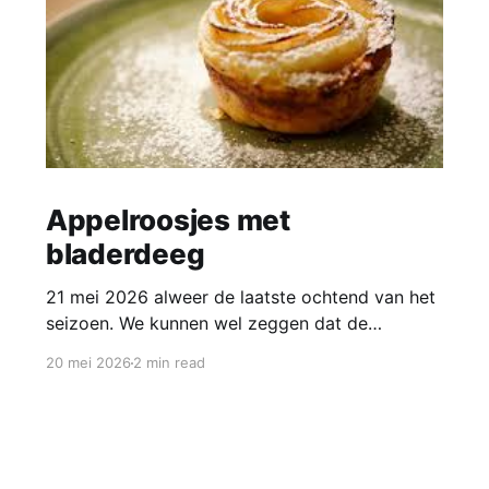
Appelroosjes met
bladerdeeg
21 mei 2026 alweer de laatste ochtend van het
seizoen. We kunnen wel zeggen dat de
ochtenden voor alle groepen een succes waren!
20 mei 2026
2 min read
Om het een klein beetje feestelijk af te sluiten
maken we voor alle groepen appelroosjes.
Deze gebakjes zien er super schattig uit en zijn
ook nog eens