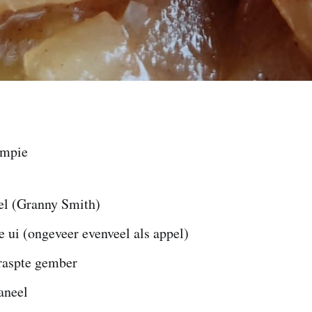
ampie
el (Granny Smith)
 ui (ongeveer evenveel als appel)
eraspte gember
aneel