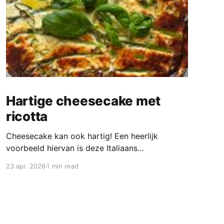
Hartige cheesecake met
ricotta
Cheesecake kan ook hartig! Een heerlijk
voorbeeld hiervan is deze Italiaans
geïnspireerde ricotta-cheesecake met yoghurt,
23 apr. 2026
1 min read
Parmezaan en verstopte lentegroenten. Gek op
hartige taart? Probeer deze romige cheesecake
met groene, knapperige doperwtjes, tuinbonen
en aspergetips. Eet hem lauwwarm met een
frisse salade of de volgende dag koud. Deze