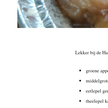
Lekker bij de H
groene app
middelgrote
eetlepel g
theelepel k