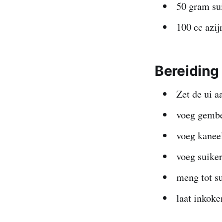
50 gram su
100 cc azij
Bereiding
Zet de ui a
voeg gembe
voeg kanee
voeg suiker
meng tot su
laat inkoke