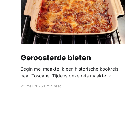
Geroosterde bieten
Begin mei maakte ik een historische kookreis
naar Toscane. Tijdens deze reis maakte ik
kennis met veel gerechten uit de geschiedenis
20 mei 2026
1 min read
van de Italiaanse keuken. In een middeleeuws
klooster maakten we onder leiding van een non
het onderstaand middeleeuws gerecht. Het was
verrassend en erg lekker, daarom maken wij het