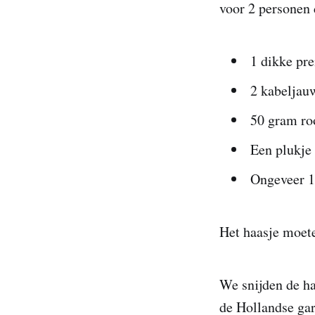
voor 2 personen 
1 dikke pre
2 kabeljau
50 gram r
Een plukje 
Ongeveer 1
Het haasje moete
We snijden de ha
de Hollandse gar