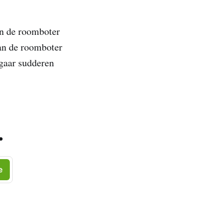
an de roomboter
an de roomboter
 gaar sudderen
.
e