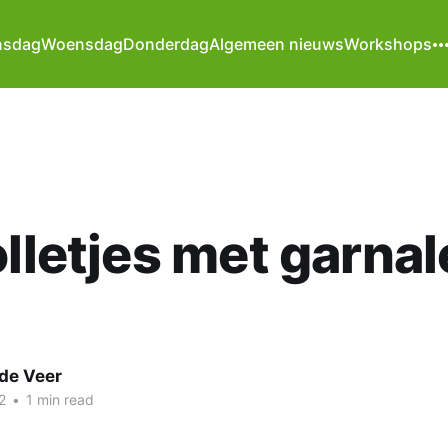
nsdag
Woensdag
Donderdag
Algemeen nieuws
Workshops
olletjes met garnal
de Veer
2
•
1 min read