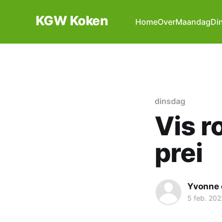
KGW Koken
Home
Over
Maandag
Di
dinsdag
Vis r
prei
Yvonne 
5 feb. 202