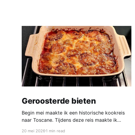
Geroosterde bieten
Begin mei maakte ik een historische kookreis
naar Toscane. Tijdens deze reis maakte ik
kennis met veel gerechten uit de geschiedenis
20 mei 2026
1 min read
van de Italiaanse keuken. In een middeleeuws