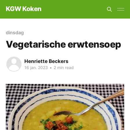
KGW Koken
dinsdag
Vegetarische erwtensoep
Henriette Beckers
16 jan. 2023
•
2 min read