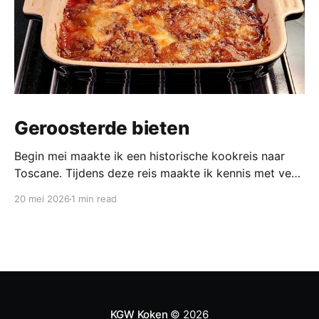
Geroosterde bieten
Begin mei maakte ik een historische kookreis naar
Toscane. Tijdens deze reis maakte ik kennis met veel
gerechten uit de geschiedenis van de Italiaanse
20 mei 2026
1 min read
keuken. In een middeleeuws klooster maakten we
onder leiding van een non het onderstaand
middeleeuws gerecht. Het was verrassend en erg
lekker, daarom maken wij het
KGW Koken
© 2026