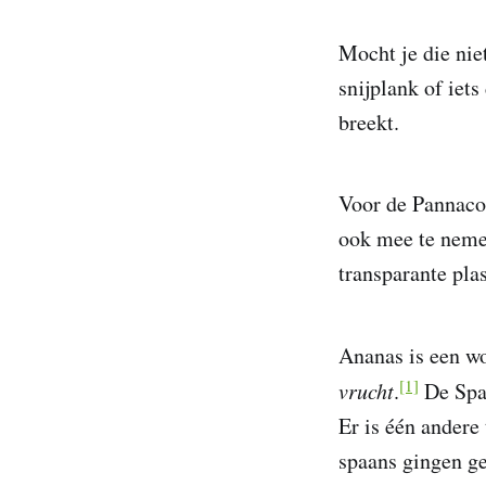
Mocht je die nie
snijplank of iet
breekt.
Voor de Pannacot
ook mee te neme
transparante pla
Ananas is een wo
[1]
vrucht
.
De Spa
Er is één andere
spaans gingen ge