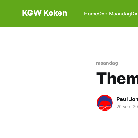
KGW Koken
Home
Over
Maandag
Di
maandag
Them
Paul Jo
20 sep. 2