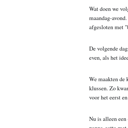
Wat doen we volg
maandag-avond. E
afgesloten met "
De volgende dag 
even, als het id
We maakten de ka
klussen. Zo kwa
voor het eerst en
Nu is alleen een
panna-cotta met