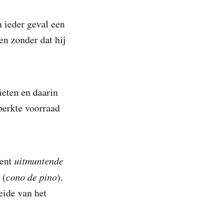
 ieder geval een
en zonder dat hij
ieten en daarin
perkte voorraad
kent
uitmuntende
(
cono de pino
).
eide van het