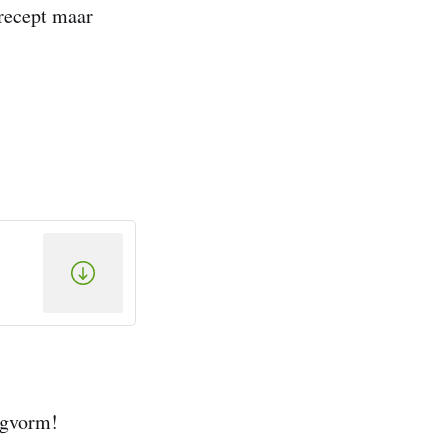
 recept maar
ngvorm!