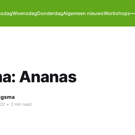
nsdag
Woensdag
Donderdag
Algemeen nieuws
Workshops
a: Ananas
ngsma
022
•
2 min read