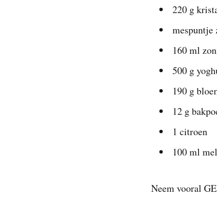
220 g krist
mespuntje 
160 ml zon
500 g yogh
190 g bloe
12 g bakpo
1 citroen
100 ml me
Neem vooral GEE