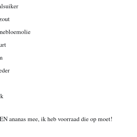
alsuiker
zout
nebloemolie
urt
m
eder
lk
N ananas mee, ik heb voorraad die op moet!