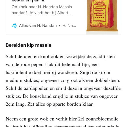
Op zoek naar H. Nandan Masala
nandan? Je vindt het bij Albert
Heijn. Vandaag besteld, morgen in
huis. Voor jou geen gesjouw.
Alles van H. Nandan
H. Nandan
Bereiden kip masala
Schil de uien en knoflook en verwijder de zaadlijsten
van de rode peper. Hak dit helemaal fijn, een
hakmolentje doet hierbij wonderen. Snijd de kip in
medium stukjes, ongeveer zo groot als een dobbelsteen.
Schil de aardappelen en snijd deze in ongeveer dezelfde
stukjes. De kouseband snijd je in stukjes van ongeveer
2cm lang. Zet alles op aparte borden klaar.
Neem een grote wok en verhit hier 2el zonnebloemolie
in. Fruit het ui/knoflook/peper mengsel een minuutje in