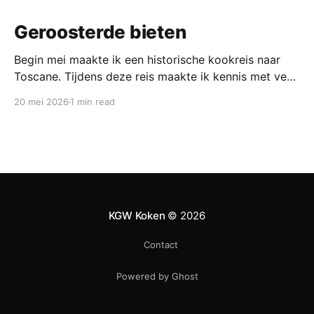
Geroosterde bieten
Begin mei maakte ik een historische kookreis naar
Toscane. Tijdens deze reis maakte ik kennis met veel
gerechten uit de geschiedenis van de Italiaanse
20 mei 2026
1 min read
keuken. In een middeleeuws klooster maakten we
onder leiding van een non het onderstaand
middeleeuws gerecht. Het was verrassend en erg
lekker, daarom maken wij het
KGW Koken
© 2026
Contact
Powered by Ghost