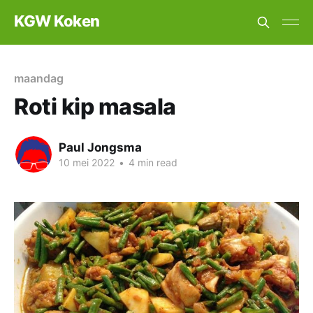
KGW Koken
maandag
Roti kip masala
Paul Jongsma
10 mei 2022
•
4 min read