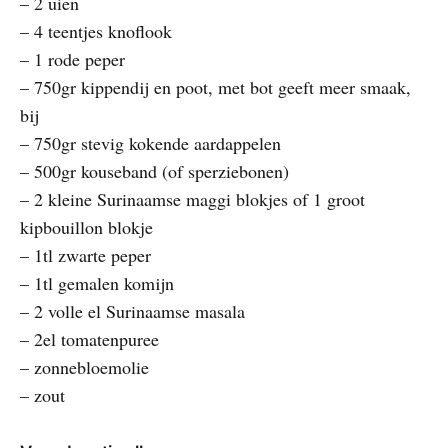
– 2 uien
– 4 teentjes knoflook
– 1 rode peper
– 750gr kippendij en poot, met bot geeft meer smaak,
bij
– 750gr stevig kokende aardappelen
– 500gr kouseband (of sperziebonen)
– 2 kleine Surinaamse maggi blokjes of 1 groot
kipbouillon blokje
– 1tl zwarte peper
– 1tl gemalen komijn
– 2 volle el Surinaamse masala
– 2el tomatenpuree
– zonnebloemolie
– zout