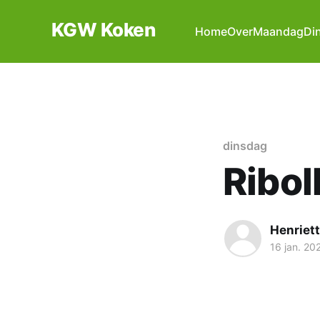
KGW Koken
Home
Over
Maandag
Di
dinsdag
Riboll
Henriet
16 jan. 20