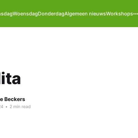
nsdag
Woensdag
Donderdag
Algemeen nieuws
Workshops
ita
te Beckers
24
•
2 min read