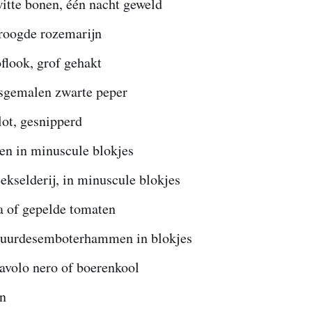
itte bonen, één nacht geweld
droogde rozemarijn
flook, grof gehakt
rsgemalen zwarte peper
alot, gesnipperd
en in minuscule blokjes
eekselderij, in minuscule blokjes
a of gepelde tomaten
 zuurdesemboterhammen in blokjes
avolo nero of boerenkool
en