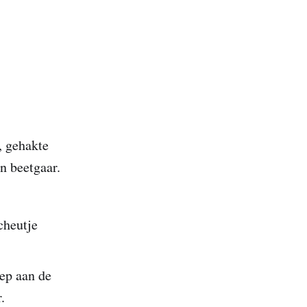
, gehakte
n beetgaar.
cheutje
ep aan de
.