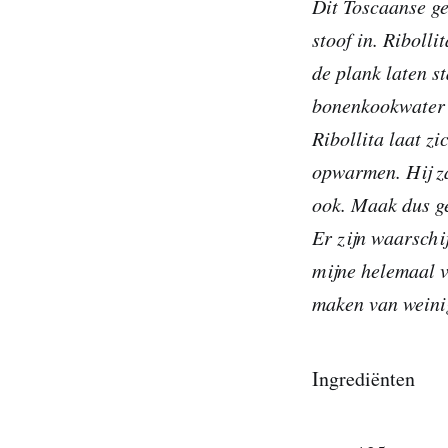
Dit Toscaanse ge
stoof in. Riboll
de plank laten st
bonenkookwater d
Ribollita laat z
opwarmen. Hij za
ook. Maak dus ge
Er zijn waarschij
mijne helemaal v
maken van weini
Ingrediënten