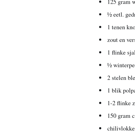
125 gram w
½ eetl. ge
1 tenen kno
zout en ve
1 flinke sj
½ winterpe
2 stelen bl
1 blik polp
1-2 flinke
150 gram c
chilivlokk