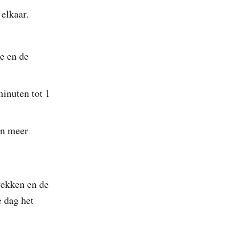
elkaar.
e en de
minuten tot 1
en meer
rekken en de
e dag het