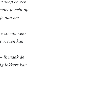
en soep en een
moet je echt op
je dan het
je steeds weer
nvriezen kan
 – ik maak de
ig lekkers kan