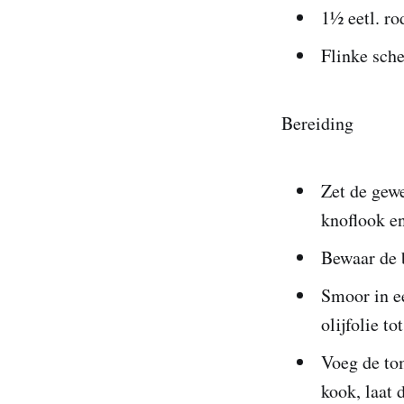
1½ eetl. ro
Flinke sche
Bereiding
Zet de gew
knoflook en
Bewaar de 
Smoor in ee
olijfolie to
Voeg de to
kook, laat 