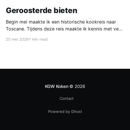
Geroosterde bieten
Begin mei maakte ik een historische kookreis naar
Toscane. Tijdens deze reis maakte ik kennis met veel
gerechten uit de geschiedenis van de Italiaanse
20 mei 2026
1 min read
keuken. In een middeleeuws klooster maakten we
onder leiding van een non het onderstaand
middeleeuws gerecht. Het was verrassend en erg
lekker, daarom maken wij het
KGW Koken
© 2026
Contact
Powered by Ghost