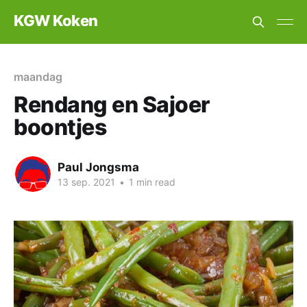
KGW Koken
maandag
Rendang en Sajoer
boontjes
Paul Jongsma
13 sep. 2021
•
1 min read