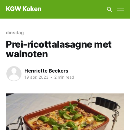
KGW Koken
dinsdag
Prei-ricottalasagne met
walnoten
Henriette Beckers
19 apr. 2023
•
2 min read