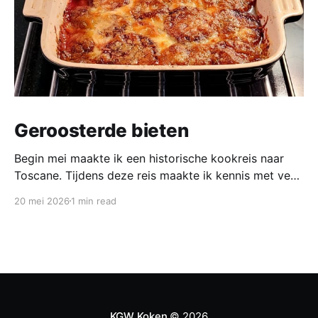
Geroosterde bieten
Begin mei maakte ik een historische kookreis naar
Toscane. Tijdens deze reis maakte ik kennis met veel
gerechten uit de geschiedenis van de Italiaanse
20 mei 2026
1 min read
keuken. In een middeleeuws klooster maakten we
onder leiding van een non het onderstaand
middeleeuws gerecht. Het was verrassend en erg
lekker, daarom maken wij het
KGW Koken
© 2026