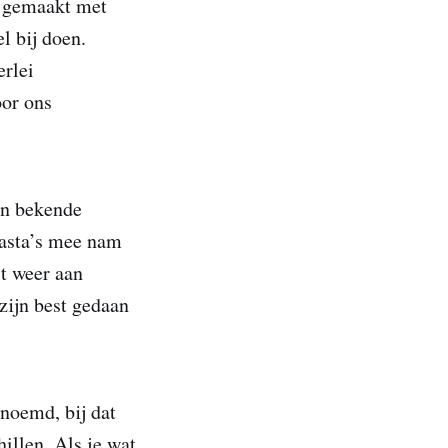
et gemaakt met
el bij doen.
erlei
oor ons
een bekende
pasta’s mee nam
st weer aan
 zijn best gedaan
enoemd, bij dat
illen. Als je wat