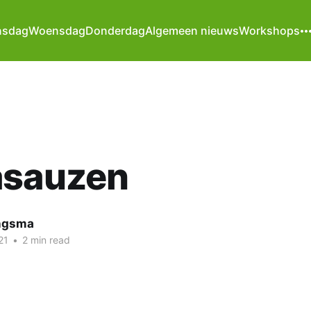
nsdag
Woensdag
Donderdag
Algemeen nieuws
Workshops
asauzen
ngsma
21
•
2 min read