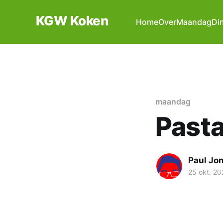
KGW Koken
Home
Over
Maandag
Di
maandag
Past
Paul Jo
25 okt. 20