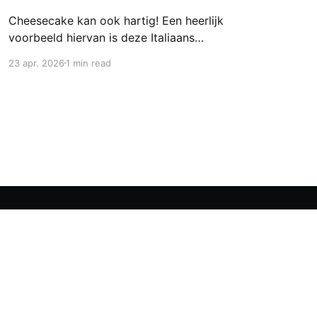
Cheesecake kan ook hartig! Een heerlijk
voorbeeld hiervan is deze Italiaans
geïnspireerde ricotta-cheesecake met yoghurt,
23 apr. 2026
1 min read
Parmezaan en verstopte lentegroenten. Gek op
hartige taart? Probeer deze romige cheesecake
met groene, knapperige doperwtjes, tuinbonen
en aspergetips. Eet hem lauwwarm met een
frisse salade of de volgende dag koud. Deze
hartige cheesecake is
Powered by Ghost