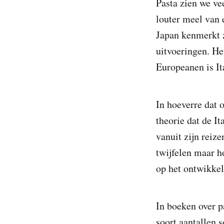
Pasta zien we ve
louter meel van e
Japan kenmerkt zi
uitvoeringen. He
Europeanen is Ita
In hoeverre dat 
theorie dat de I
vanuit zijn reize
twijfelen maar h
op het ontwikkel
In boeken over p
soort aantallen 