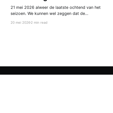
21 mei 2026 alweer de laatste ochtend van het
seizoen. We kunnen wel zeggen dat de
ochtenden voor alle groepen een succes waren!
20 mei 2026
2 min read
Om het een klein beetje feestelijk af te sluiten
maken we voor alle groepen appelroosjes.
Deze gebakjes zien er super schattig uit en zijn
ook nog eens
Contact