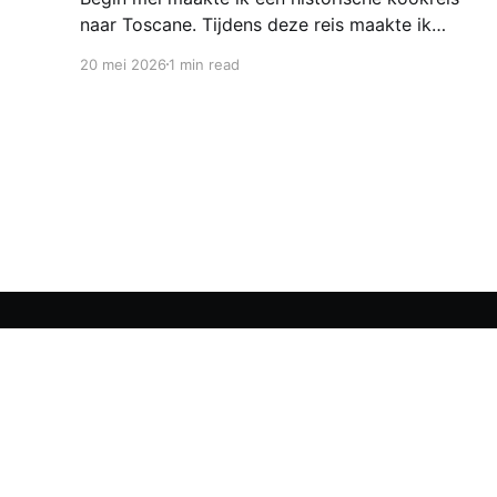
naar Toscane. Tijdens deze reis maakte ik
kennis met veel gerechten uit de geschiedenis
20 mei 2026
1 min read
van de Italiaanse keuken. In een middeleeuws
klooster maakten we onder leiding van een non
het onderstaand middeleeuws gerecht. Het was
verrassend en erg lekker, daarom maken wij het
KGW Koken
© 2026