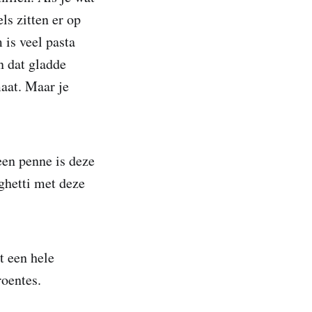
ls zitten er op
 is veel pasta
n dat gladde
aat. Maar je
een penne is deze
aghetti met deze
t een hele
roentes.