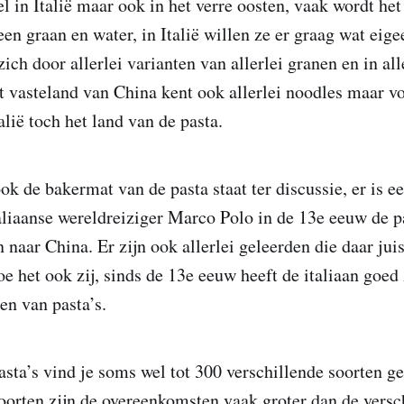
el in Italië maar ook in het verre oosten, vaak wordt h
en graan en water, in Italië willen ze er graag wat eige
ch door allerlei varianten van allerlei granen en in all
t vasteland van China kent ook allerlei noodles maar v
lië toch het land van de pasta.
ook de bakermat van de pasta staat ter discussie, er is 
taliaanse wereldreiziger Marco Polo in de 13e eeuw de 
n naar China. Er zijn ook allerlei geleerden die daar jui
oe het ook zij, sinds de 13e eeuw heeft de italiaan goed
en van pasta’s.
asta’s vind je soms wel tot 300 verschillende soorten g
soorten zijn de overeenkomsten vaak groter dan de versch