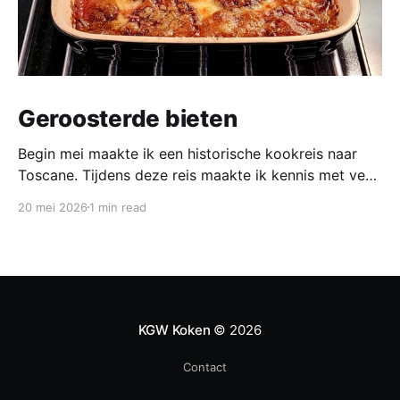
Geroosterde bieten
Begin mei maakte ik een historische kookreis naar
Toscane. Tijdens deze reis maakte ik kennis met veel
gerechten uit de geschiedenis van de Italiaanse
20 mei 2026
1 min read
keuken. In een middeleeuws klooster maakten we
onder leiding van een non het onderstaand
middeleeuws gerecht. Het was verrassend en erg
lekker, daarom maken wij het
KGW Koken
© 2026
Contact