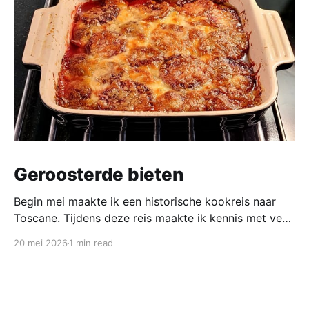
Geroosterde bieten
Begin mei maakte ik een historische kookreis naar
Toscane. Tijdens deze reis maakte ik kennis met veel
gerechten uit de geschiedenis van de Italiaanse
20 mei 2026
1 min read
keuken. In een middeleeuws klooster maakten we
onder leiding van een non het onderstaand
middeleeuws gerecht. Het was verrassend en erg
lekker, daarom maken wij het