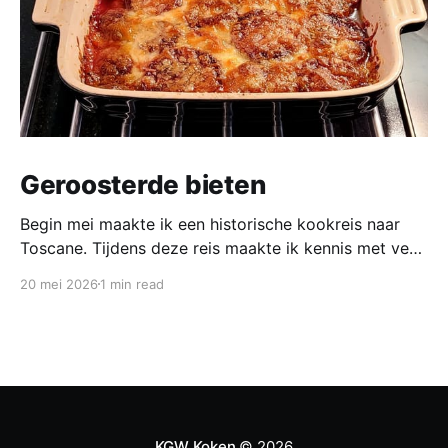
Geroosterde bieten
Begin mei maakte ik een historische kookreis naar
Toscane. Tijdens deze reis maakte ik kennis met veel
gerechten uit de geschiedenis van de Italiaanse
20 mei 2026
1 min read
keuken. In een middeleeuws klooster maakten we
onder leiding van een non het onderstaand
middeleeuws gerecht. Het was verrassend en erg
lekker, daarom maken wij het
KGW Koken
© 2026