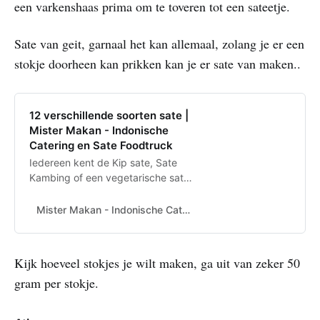
een varkenshaas prima om te toveren tot een sateetje.
Sate van geit, garnaal het kan allemaal, zolang je er een
stokje doorheen kan prikken kan je er sate van maken..
12 verschillende soorten sate |
Mister Makan - Indonische
Catering en Sate Foodtruck
Iedereen kent de Kip sate, Sate
Kambing of een vegetarische sate.
Wist je dat er 12 populaire soorten
sate zijn. Hierbij een overzicht van
Mister Makan - Indonische Catering en Sate Foodtruck | Mister Makan verzorgt Indonesische catering en sate foodtrucks voor bedrijven op locatie, evenementen, festivals, beurzen of aan huis.
onze favoriete sate
Kijk hoeveel stokjes je wilt maken, ga uit van zeker 50
gram per stokje.