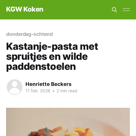
KGW Koken
donderdag-ochtend
Kastanje-pasta met
spruitjes en wilde
paddenstoelen
Henriette Beckers
11 feb. 2026
•
2 min read