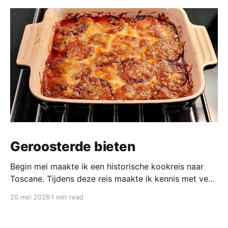
Geroosterde bieten
Begin mei maakte ik een historische kookreis naar
Toscane. Tijdens deze reis maakte ik kennis met veel
gerechten uit de geschiedenis van de Italiaanse
20 mei 2026
1 min read
keuken. In een middeleeuws klooster maakten we
onder leiding van een non het onderstaand
middeleeuws gerecht. Het was verrassend en erg