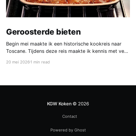
Geroosterde bieten
Begin mei maakte ik een historische kookreis naar
Toscane. Tijdens deze reis maakte ik kennis met veel
gerechten uit de geschiedenis van de Italiaanse
20 mei 2026
1 min read
keuken. In een middeleeuws klooster maakten we
onder leiding van een non het onderstaand
middeleeuws gerecht. Het was verrassend en erg
lekker, daarom maken wij het
KGW Koken
© 2026
Contact
Powered by Ghost