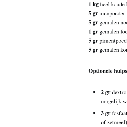
1 kg
heel koude k
5 gr
uienpoeder
5 gr
gemalen no
1 gr
gemalen foe
5 gr
pimentpoed
5 gr
gemalen kor
Optionele hulps
2 gr
dextro
mogelijk w
3 gr
fosfaa
of zetmeel