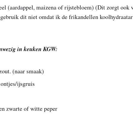
el (aardappel, maizena of rijstebloem) (Dit zorgt ook 
 gebruik dit niet omdat ik de frikandellen koolhydraata
anwezig in keuken KGW:
zout. (naar smaak)
lontjes/ijsgruis
n zwarte of witte peper