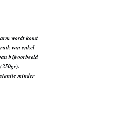
 warm wordt komt
bruik van enkel
van bijvoorbeeld
 (250gr).
nstantie minder