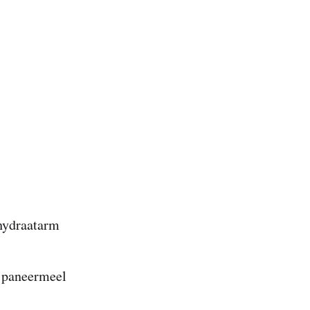
lhydraatarm
v. paneermeel