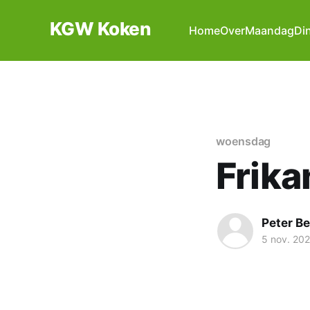
KGW Koken
Home
Over
Maandag
Di
woensdag
Frika
Peter B
5 nov. 20