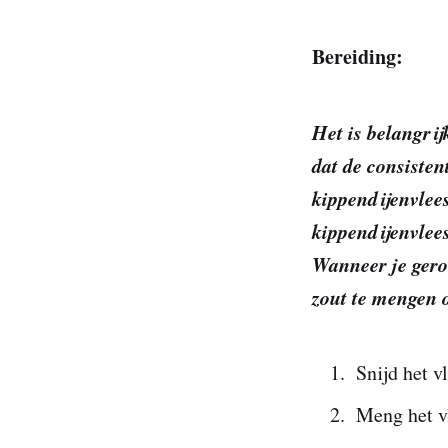
Bereiding:
Het is belangrij
dat de consisten
kippendijenvlee
kippendijenvlees
Wanneer je geroo
zout te mengen o
Snijd het v
Meng het v