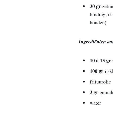
30 gr
zetme
binding, ik
houden)
Ingrediënten a
10 á 15 gr
100 gr
ijsk
frituurolie
3 gr
gemale
water