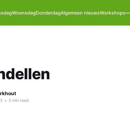
nsdag
Woensdag
Donderdag
Algemeen nieuws
Workshops
ndellen
erkhout
23
•
3 min read