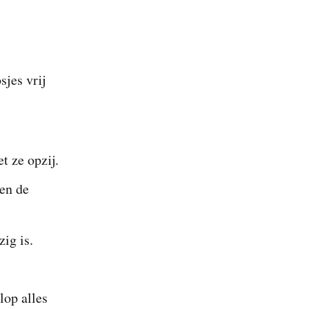
jes vrij
t ze opzij.
 en de
zig is.
lop alles