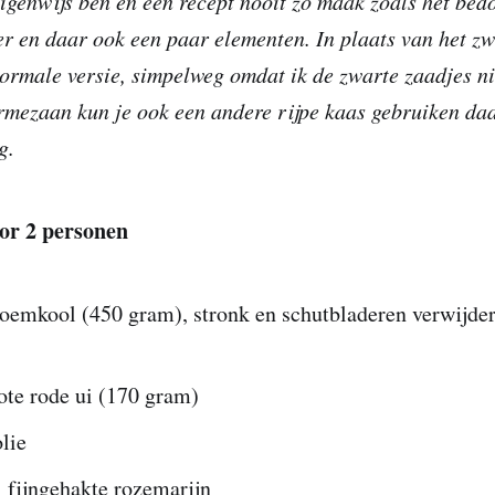
eigenwijs ben en een recept nooit zo maak zoals het bedo
er en daar ook een paar elementen. In plaats van het z
normale versie, simpelweg omdat ik de zwarte zaadjes ni
rmezaan kun je ook een andere rijpe kaas gebruiken da
g.
or 2 personen
oemkool (450 gram), stronk en schutbladeren verwijder
ote rode ui (170 gram)
olie
 fijngehakte rozemarijn