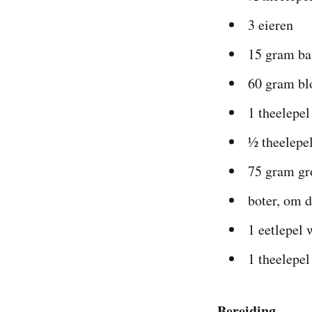
3 eieren
15 gram ba
60 gram bl
1 theelepe
½ theelepe
75 gram gr
boter, om d
1 eetlepel
1 theelepel
Bereiding