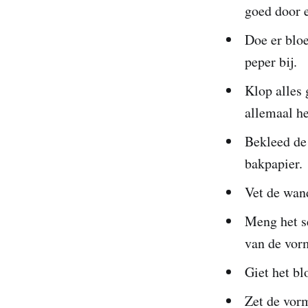
goed door 
Doe er blo
peper bij.
Klop alles 
allemaal he
Bekleed de
bakpapier.
Vet de wan
Meng het s
van de vorm
Giet het b
Zet de vor