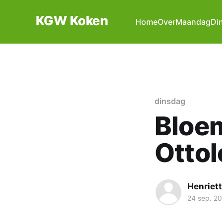
KGW Koken
Home
Over
Maandag
Di
dinsdag
Bloem
Ottol
Henriet
24 sep. 2