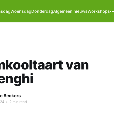
nsdag
Woensdag
Donderdag
Algemeen nieuws
Workshops
kooltaart van
enghi
te Beckers
024
•
2 min read