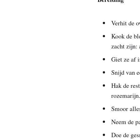
Verhit de o
Kook de blo
zacht zijn:
Giet ze af 
Snijd van e
Hak de rest
rozemarijn
Smoor alles
Neem de pa
Doe de gesm