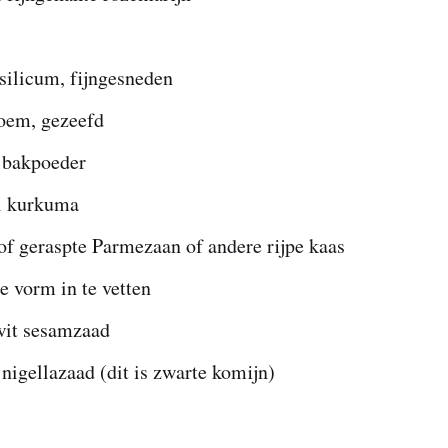
silicum, fijngesneden
oem, gezeefd
l bakpoeder
l kurkuma
of geraspte Parmezaan of andere rijpe kaas
e vorm in te vetten
 wit sesamzaad
 nigellazaad (dit is zwarte komijn)