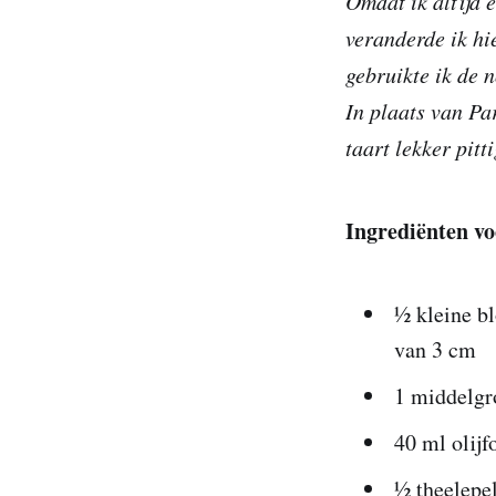
Omdat ik altijd 
veranderde ik hi
gebruikte ik de 
In plaats van Pa
taart lekker pitti
Ingrediënten vo
½ kleine bl
van 3 cm
1 middelgr
40 ml olijf
½ theelepel