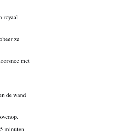
n royaal
obeer ze
doorsnee met
gen de wand
bovenop.
45 minuten