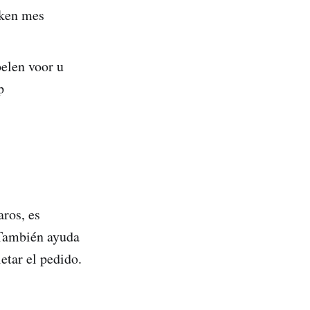
oken mes
oelen voor u
p
aros, es
 También ayuda
etar el pedido.