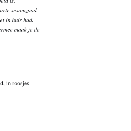
eld is,
warte sesamzaad
et in huis had.
armee maak je de
d, in roosjes