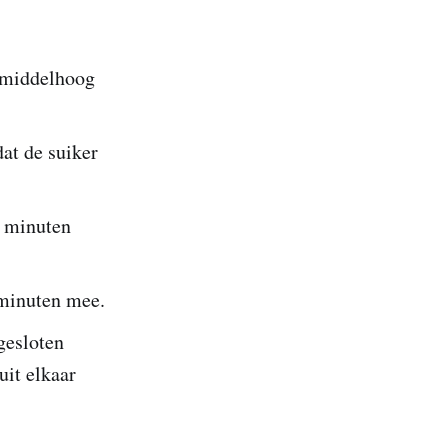
 middelhoog
dat de suiker
r minuten
 minuten mee.
gesloten
uit elkaar