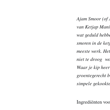
Ajam Smoor (of A
van Ketjap Manis
wat geduld hebbe
smoren in de ketj
meeste werk. Het 
niet te droog wor
Waar je kip heerl
groentegerecht b
simpele gekookte
Ingrediënten voo