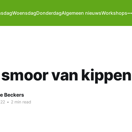
nsdag
Woensdag
Donderdag
Algemeen nieuws
Workshops
smoor van kippen
te Beckers
022
•
2 min read