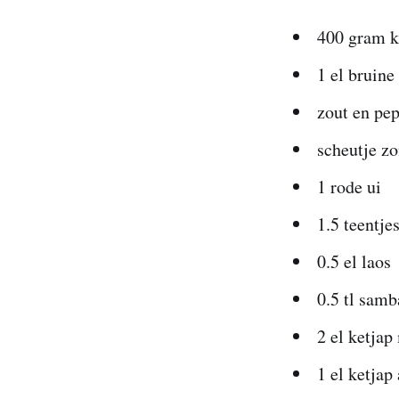
400 gram k
1 el bruine
zout en pe
scheutje z
1 rode ui
1.5 teentje
0.5 el laos
0.5 tl sam
2 el ketjap
1 el ketjap