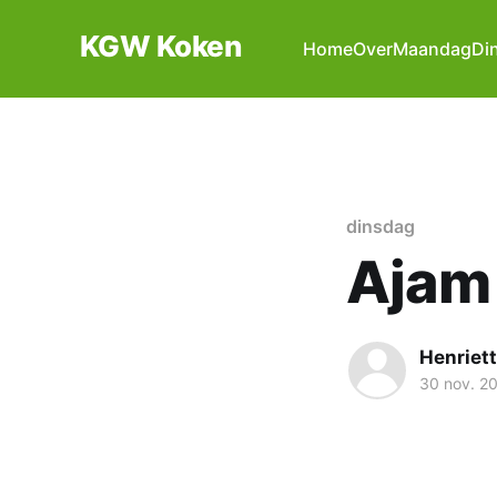
KGW Koken
Home
Over
Maandag
Di
dinsdag
Ajam 
Henriet
30 nov. 2