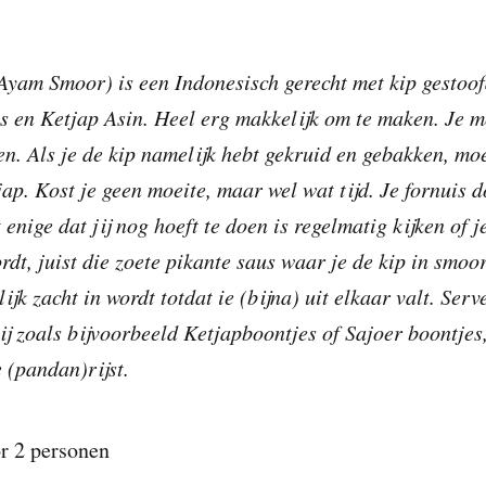
yam Smoor) is een Indonesisch gerecht met kip gestoof
 en Ketjap Asin. Heel erg makkelijk om te maken. Je m
n. Als je de kip namelijk hebt gekruid en gebakken, moe
ap. Kost je geen moeite, maar wel wat tijd. Je fornuis d
enige dat jij nog hoeft te doen is regelmatig kijken of 
dt, juist die zoete pikante saus waar je de kip in smoort
ijk zacht in wordt totdat ie (bijna) uit elkaar valt. Serv
ij zoals bijvoorbeeld Ketjapboontjes of Sajoer boontje
 (pandan)rijst.
r 2 personen