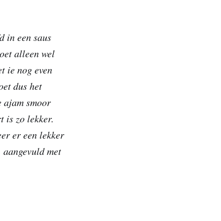
d in een saus
oet alleen wel
t ie nog even
oet dus het
je ajam smoor
 is zo lekker.
eer er een lekker
s, aangevuld met