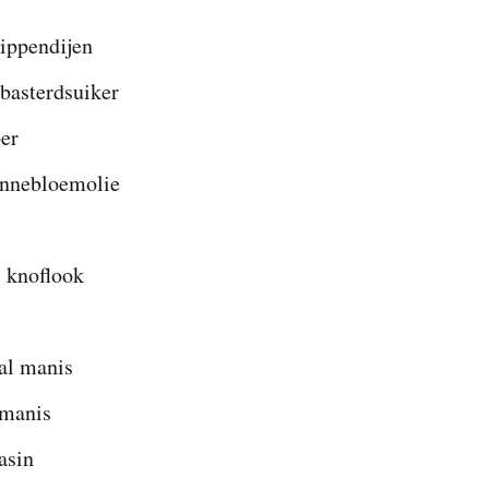
ippendijen
 basterdsuiker
per
onnebloemolie
s knoflook
bal manis
 manis
 asin