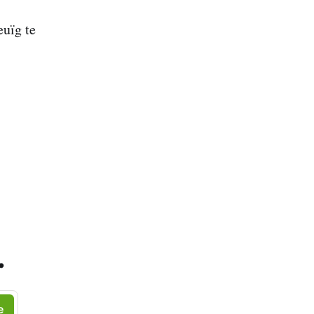
euïg te
.
e