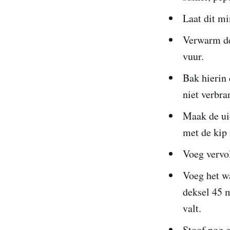
Laat dit mi
Verwarm de
vuur.
Bak hierin 
niet verbra
Maak de ui
met de kip
Voeg vervo
Voeg het wa
deksel 45 m
valt.
Stoof nog e