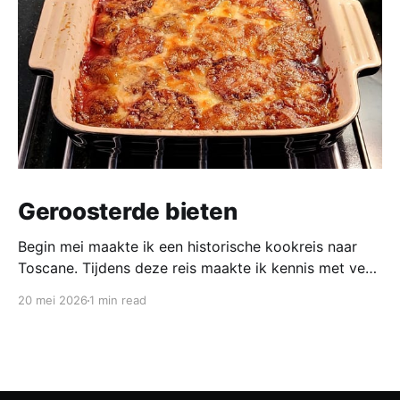
Geroosterde bieten
Begin mei maakte ik een historische kookreis naar
Toscane. Tijdens deze reis maakte ik kennis met veel
gerechten uit de geschiedenis van de Italiaanse
20 mei 2026
1 min read
keuken. In een middeleeuws klooster maakten we
onder leiding van een non het onderstaand
middeleeuws gerecht. Het was verrassend en erg
lekker, daarom maken wij het