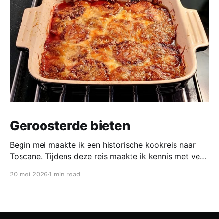
Geroosterde bieten
Begin mei maakte ik een historische kookreis naar
Toscane. Tijdens deze reis maakte ik kennis met veel
gerechten uit de geschiedenis van de Italiaanse
20 mei 2026
1 min read
keuken. In een middeleeuws klooster maakten we
onder leiding van een non het onderstaand
middeleeuws gerecht. Het was verrassend en erg
lekker, daarom maken wij het